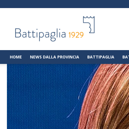
Battipaglia
1929
|
Notizie
dalla
città
di
HOME
NEWS DALLA PROVINCIA
BATTIPAGLIA
BA
Battipaglia