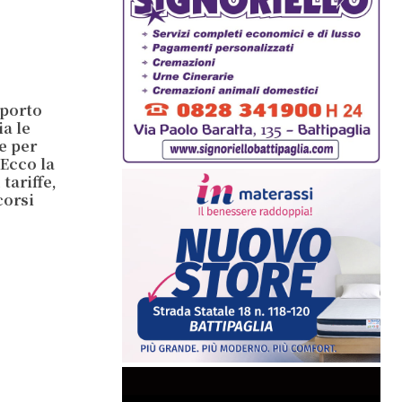
sporto
ia le
e per
 Ecco la
tariffe,
corsi