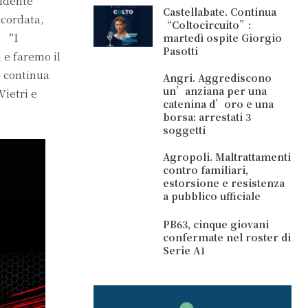
sidente
Castellabate. Continua
ccordata,
“Coltocircuito”:
. “I
martedì ospite Giorgio
Pasotti
 e faremo il
– continua
Angri. Aggrediscono
un’anziana per una
Vietri e
catenina d’oro e una
borsa: arrestati 3
soggetti
Agropoli. Maltrattamenti
contro familiari,
estorsione e resistenza
a pubblico ufficiale
PB63, cinque giovani
confermate nel roster di
Serie A1