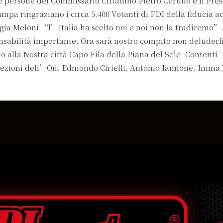
lle persone del Commissario Cittadino Pietro Cerullo e il Pre
mpa ringraziano i circa 5.400 Votanti di FDI della fiducia a
gia Meloni “l’Italia ha scelto noi e noi non la tradiremo”
onsabilità importante. Ora sarà nostro compito non deluderli
o alla Nostra città Capo Fila della Piana del Sele. Contenti 
 Elezioni dell’On. Edmondo Cirielli, Antonio Iannone, Imma 