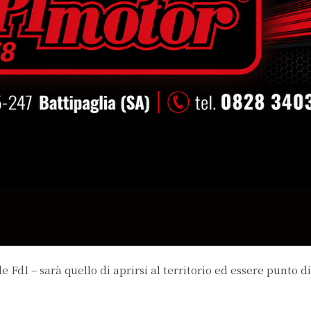
 FdI – sarà quello di aprirsi al territorio ed essere punto d