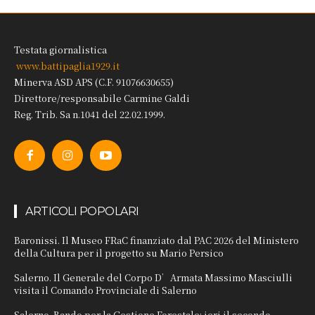
Testata giornalistica
www.battipaglia1929.it
Minerva ASD APS (C.F. 91076630655)
Direttore/responsabile Carmine Galdi
Reg. Trib. Sa n.1041 del 22.02.1999.
ARTICOLI POPOLARI
Baronissi. Il Museo FRaC finanziato dal PAC 2026 del Ministero
della Cultura per il progetto su Mario Persico
Salerno. Il Generale del Corpo D’Armata Massimo Masciulli
visita il Comando Provinciale di Salerno
Salerno. Bando per la Gestione Forestale: ieri il secondo