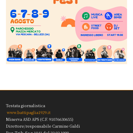
Testata giornalistica
www.battipaglia1929.it
Minerva ASD APS (C.F. 91076630655)
Direttore/responsabile Carmine Galdi
Reg. Trib. Sa n.1041 del 22.02.1999.