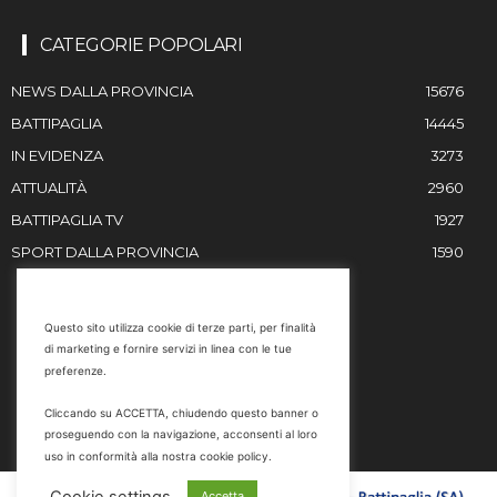
CATEGORIE POPOLARI
NEWS DALLA PROVINCIA
15676
BATTIPAGLIA
14445
IN EVIDENZA
3273
ATTUALITÀ
2960
BATTIPAGLIA TV
1927
SPORT DALLA PROVINCIA
1590
RESTIAMO IN CONTATTO
Questo sito utilizza cookie di terze parti, per finalità
di marketing e fornire servizi in linea con le tue
Email
preferenze.
info@battipaglia1929.it
Cliccando su ACCETTA, chiudendo questo banner o
marketing@battipaglia1929.it
proseguendo con la navigazione, acconsenti al loro
carminegaldi@virgilio.it
uso in conformità alla nostra cookie policy.
Tel. 0828 302801
Cookie settings
Accetta