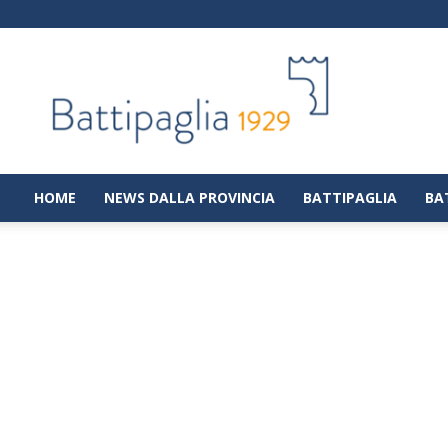
Battipaglia
1929
|
Notizie
dalla
città
di
HOME
NEWS DALLA PROVINCIA
BATTIPAGLIA
BA
Battipaglia