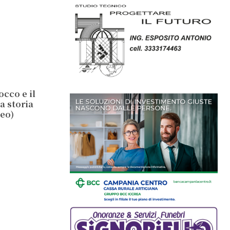
occo e il
a storia
deo)