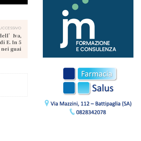
UCCESSIVO
ell’Iva,
i E. In 5
 nei guai