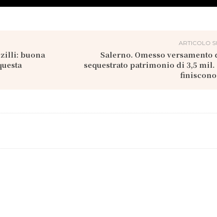
ARTICOLO S
zilli: buona
Salerno. Omesso versamento d
questa
sequestrato patrimonio di 3,5 mil. d
finiscono