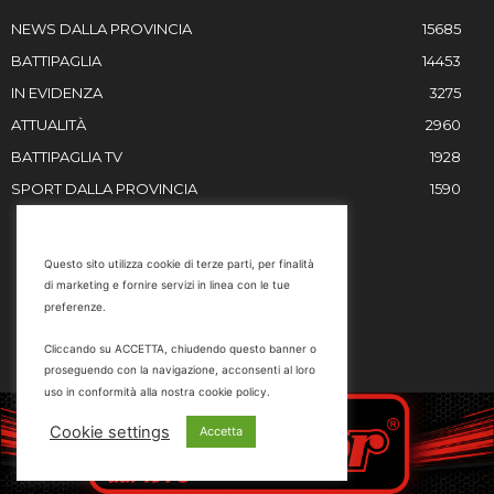
NEWS DALLA PROVINCIA
15685
BATTIPAGLIA
14453
IN EVIDENZA
3275
ATTUALITÀ
2960
BATTIPAGLIA TV
1928
SPORT DALLA PROVINCIA
1590
RESTIAMO IN CONTATTO
Questo sito utilizza cookie di terze parti, per finalità
di marketing e fornire servizi in linea con le tue
Email
preferenze.
info@battipaglia1929.it
Cliccando su ACCETTA, chiudendo questo banner o
marketing@battipaglia1929.it
proseguendo con la navigazione, acconsenti al loro
carminegaldi@virgilio.it
uso in conformità alla nostra cookie policy.
Tel. 0828 302801
Cookie settings
Accetta