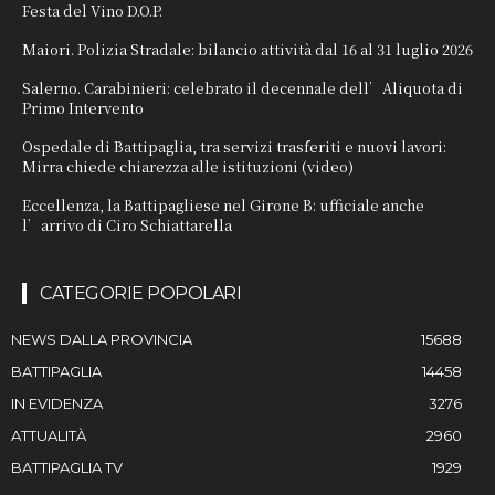
Festa del Vino D.O.P.
Maiori. Polizia Stradale: bilancio attività dal 16 al 31 luglio 2026
Salerno. Carabinieri: celebrato il decennale dell’Aliquota di
Primo Intervento
Ospedale di Battipaglia, tra servizi trasferiti e nuovi lavori:
Mirra chiede chiarezza alle istituzioni (video)
Eccellenza, la Battipagliese nel Girone B: ufficiale anche
l’arrivo di Ciro Schiattarella
CATEGORIE POPOLARI
NEWS DALLA PROVINCIA
15688
BATTIPAGLIA
14458
IN EVIDENZA
3276
ATTUALITÀ
2960
BATTIPAGLIA TV
1929