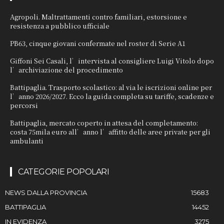
Agropoli. Maltrattamenti contro familiari, estorsione e
resistenza a pubblico ufficiale
PB63, cinque giovani confermate nel roster di Serie A1
Giffoni Sei Casali, l’intervista al consigliere Luigi Vitolo dopo
l’archiviazione del procedimento
Battipaglia. Trasporto scolastico: al via le iscrizioni online per
l’anno 2026/2027. Ecco la guida completa su tariffe, scadenze e
percorsi
Battipaglia, mercato coperto in attesa del completamento:
costa 75mila euro all’anno l’affitto delle aree private per gli
ambulanti
CATEGORIE POPOLARI
NEWS DALLA PROVINCIA
15683
BATTIPAGLIA
14452
IN EVIDENZA
3275