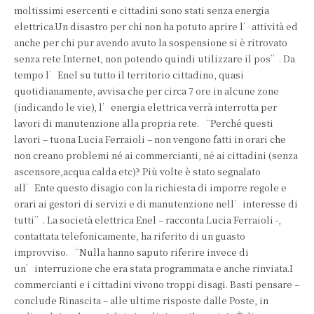
moltissimi esercenti e cittadini sono stati senza energia
elettrica.Un disastro per chi non ha potuto aprire l’attività ed
anche per chi pur avendo avuto la sospensione si è ritrovato
senza rete Internet, non potendo quindi utilizzare il pos”. Da
tempo l’Enel su tutto il territorio cittadino, quasi
quotidianamente, avvisa che per circa 7 ore in alcune zone
(indicando le vie), l’energia elettrica verrà interrotta per
lavori di manutenzione alla propria rete. “Perché questi
lavori – tuona Lucia Ferraioli – non vengono fatti in orari che
non creano problemi né ai commercianti, né ai cittadini (senza
ascensore,acqua calda etc)? Più volte è stato segnalato
all’Ente questo disagio con la richiesta di imporre regole e
orari ai gestori di servizi e di manutenzione nell’interesse di
tutti”. La società elettrica Enel – racconta Lucia Ferraioli -,
contattata telefonicamente, ha riferito di un guasto
improvviso. “Nulla hanno saputo riferire invece di
un’interruzione che era stata programmata e anche rinviata.I
commercianti e i cittadini vivono troppi disagi. Basti pensare –
conclude Rinascita – alle ultime risposte dalle Poste, in