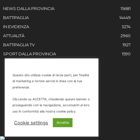
NEWS DALLA PROVINCIA
15681
BATTIPAGLIA
14449
IN EVIDENZA
3274
ATTUALITÀ
2960
BATTIPAGLIA TV
1927
SPORT DALLA PROVINCIA
1590
RESTIAMO IN CONTATTO
Questo sito utilizza cookie di terze parti, per finalità
di marketing e fornire servizi in linea con le tue
Email
preferenze.
info@battipaglia1929.it
Cliccando su ACCETTA, chiudendo questo banner o
marketing@battipaglia1929.it
proseguendo con la navigazione, acconsenti al loro
carminegaldi@virgilio.it
uso in conformità alla nostra cookie policy.
Tel. 0828 302801
Cookie settings
Accetta