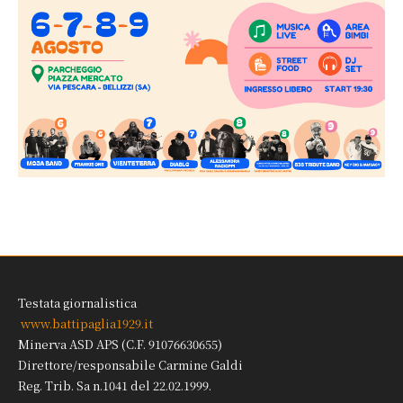
Testata giornalistica
www.battipaglia1929.it
Minerva ASD APS (C.F. 91076630655)
Direttore/responsabile Carmine Galdi
Reg. Trib. Sa n.1041 del 22.02.1999.