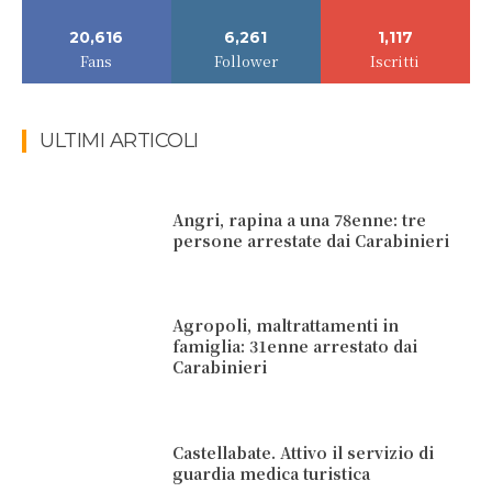
20,616
6,261
1,117
Fans
Follower
Iscritti
ULTIMI ARTICOLI
Angri, rapina a una 78enne: tre
persone arrestate dai Carabinieri
Agropoli, maltrattamenti in
famiglia: 31enne arrestato dai
Carabinieri
Castellabate. Attivo il servizio di
guardia medica turistica