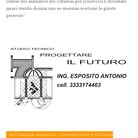
ordine dei malumori dei cittadini per il servizio.È diventato
quasi inutile denunciare se nessuno sostiene le giuste
proteste”.
BATTIPAGLIA. RINASCITA: "COMMERCIANTI E CITTADINI