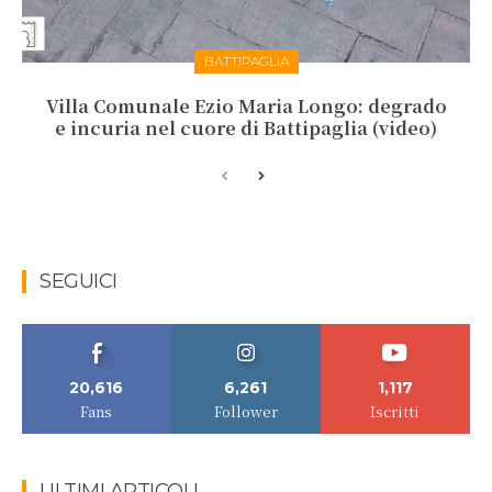
BATTIPAGLIA
Villa Comunale Ezio Maria Longo: degrado
e incuria nel cuore di Battipaglia (video)
SEGUICI
20,616
6,261
1,117
Fans
Follower
Iscritti
ULTIMI ARTICOLI