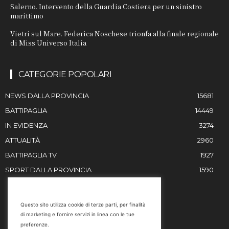
Salerno. Intervento della Guardia Costiera per un sinistro
marittimo
Vietri sul Mare. Federica Noschese trionfa alla finale regionale
di Miss Universo Italia
CATEGORIE POPOLARI
NEWS DALLA PROVINCIA
15681
BATTIPAGLIA
14449
IN EVIDENZA
3274
ATTUALITÀ
2960
BATTIPAGLIA TV
1927
SPORT DALLA PROVINCIA
1590
RESTIAMO IN CONTATTO
Questo sito utilizza cookie di terze parti, per finalità
di marketing e fornire servizi in linea con le tue
Email
preferenze.