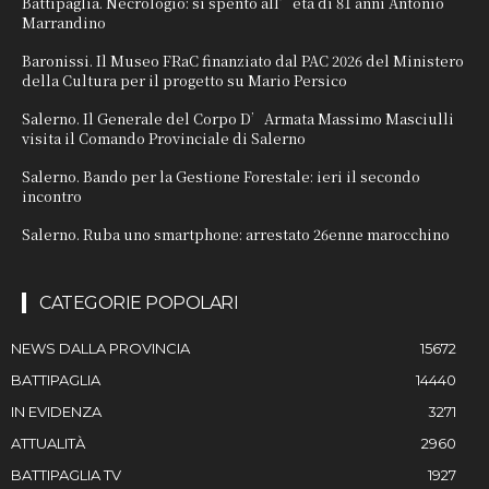
Battipaglia. Necrologio: si spento all’età di 81 anni Antonio
Marrandino
Baronissi. Il Museo FRaC finanziato dal PAC 2026 del Ministero
della Cultura per il progetto su Mario Persico
Salerno. Il Generale del Corpo D’Armata Massimo Masciulli
visita il Comando Provinciale di Salerno
Salerno. Bando per la Gestione Forestale: ieri il secondo
incontro
Salerno. Ruba uno smartphone: arrestato 26enne marocchino
CATEGORIE POPOLARI
NEWS DALLA PROVINCIA
15672
BATTIPAGLIA
14440
IN EVIDENZA
3271
ATTUALITÀ
2960
BATTIPAGLIA TV
1927