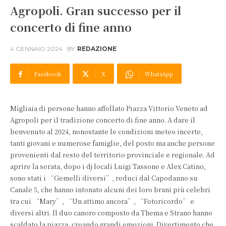
Agropoli. Gran successo per il
concerto di fine anno
4 GENNAIO 2024
BY
REDAZIONE
Facebook
X
WhatsApp
Migliaia di persone hanno affollato Piazza Vittorio Veneto ad
Agropoli per il tradizione concerto di fine anno. A dare il
benvenuto al 2024, nonostante le condizioni meteo incerte,
tanti giovani e numerose famiglie, del posto ma anche persone
provenienti dal resto del territorio provinciale e regionale. Ad
aprire la serata, dopo i dj locali Luigi Tassone e Alex Catino,
sono stati i “Gemelli diversi”, reduci dal Capodanno su
Canale 5, che hanno intonato alcuni dei loro brani più celebri
tra cui “Mary”, “Un attimo ancora”, “Fotoricordo” e
diversi altri. Il duo canoro composto da Thema e Strano hanno
scaldato la piazza, creando grandi emozioni. Divertimento che