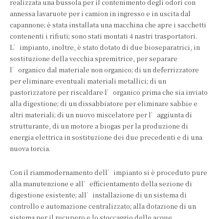
realizzata una bussola per il contenimento degli odori con
annessa lavaruote per i camion in ingresso e in uscita dal
capannone; è stata installata una macchina che apre i sacchetti
contenenti i rifiuti; sono stati montati 4 nastri trasportatori.
L’impianto, inoltre, è stato dotato di due bioseparatrici, in
sostituzione della vecchia spremitrice, per separare
l’organico dal materiale non organico; di un deferrizzatore
per eliminare eventuali materiali metallici; di un
pastorizzatore per riscaldare l’organico prima che sia inviato
alla digestione; di un dissabbiatore per eliminare sabbie e
altri materiali; di un nuovo miscelatore per l’aggiunta di
strutturante, di un motore a biogas per la produzione di
energia elettrica in sostituzione dei due precedenti e di una
nuova torcia.
Con il riammodernamento dell’impianto si è proceduto pure
alla manutenzione e all’efficientamento della sezione di
digestione esistente; all’installazione di un sistema di
controllo e automazione centralizzato; alla dotazione di un
sistema per il recupero e lo stoccaggio delle acque