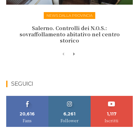
NEWS DALLA PROVINCIA
Salerno. Controlli dei N.O.S.:
sovraffollamento abitativo nel centro
storico
SEGUICI
20,616
6,261
1,117
Fans
Follower
Iscritti