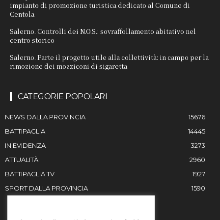
impianto di promozione turistica dedicato al Comune di
Centola
Salerno. Controlli dei N.O.S.: sovraffollamento abitativo nel
centro storico
Salerno. Parte il progetto utile alla collettività: in campo per la
rimozione dei mozziconi di sigaretta
CATEGORIE POPOLARI
NEWS DALLA PROVINCIA
15676
BATTIPAGLIA
14445
IN EVIDENZA
3273
ATTUALITÀ
2960
BATTIPAGLIA TV
1927
SPORT DALLA PROVINCIA
1590
RESTIAMO IN CONTATTO