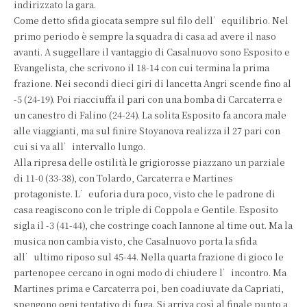
indirizzato la gara.
Come detto sfida giocata sempre sul filo dell’equilibrio. Nel
primo periodo è sempre la squadra di casa ad avere il naso
avanti. A suggellare il vantaggio di Casalnuovo sono Esposito e
Evangelista, che scrivono il 18-14 con cui termina la prima
frazione. Nei secondi dieci giri di lancetta Angri scende fino al
-5 (24-19). Poi riacciuffa il pari con una bomba di Carcaterra e
un canestro di Falino (24-24). La solita Esposito fa ancora male
alle viaggianti, ma sul finire Stoyanova realizza il 27 pari con
cui si va all’intervallo lungo.
Alla ripresa delle ostilità le grigiorosse piazzano un parziale
di 11-0 (33-38), con Tolardo, Carcaterra e Martines
protagoniste. L’euforia dura poco, visto che le padrone di
casa reagiscono con le triple di Coppola e Gentile. Esposito
sigla il -3 (41-44), che costringe coach Iannone al time out. Ma la
musica non cambia visto, che Casalnuovo porta la sfida
all’ultimo riposo sul 45-44. Nella quarta frazione di gioco le
partenopee cercano in ogni modo di chiudere l’incontro. Ma
Martines prima e Carcaterra poi, ben coadiuvate da Capriati,
spengono ogni tentativo di fuga. Si arriva così al finale punto a