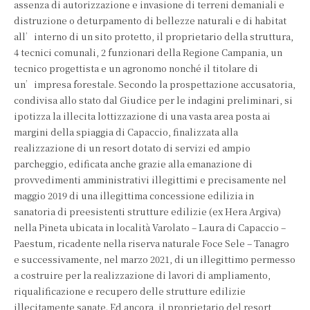
assenza di autorizzazione e invasione di terreni demaniali e
distruzione o deturpamento di bellezze naturali e di habitat
all’interno di un sito protetto, il proprietario della struttura,
4 tecnici comunali, 2 funzionari della Regione Campania, un
tecnico progettista e un agronomo nonché il titolare di
un’impresa forestale. Secondo la prospettazione accusatoria,
condivisa allo stato dal Giudice per le indagini preliminari, si
ipotizza la illecita lottizzazione di una vasta area posta ai
margini della spiaggia di Capaccio, finalizzata alla
realizzazione di un resort dotato di servizi ed ampio
parcheggio, edificata anche grazie alla emanazione di
provvedimenti amministrativi illegittimi e precisamente nel
maggio 2019 di una illegittima concessione edilizia in
sanatoria di preesistenti strutture edilizie (ex Hera Argiva)
nella Pineta ubicata in località Varolato – Laura di Capaccio –
Paestum, ricadente nella riserva naturale Foce Sele – Tanagro
e successivamente, nel marzo 2021, di un illegittimo permesso
a costruire per la realizzazione di lavori di ampliamento,
riqualificazione e recupero delle strutture edilizie
illecitamente sanate. Ed ancora, il proprietario del resort,