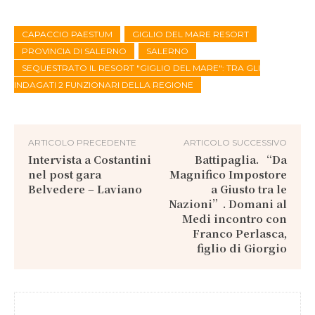
CAPACCIO PAESTUM
GIGLIO DEL MARE RESORT
PROVINCIA DI SALERNO
SALERNO
SEQUESTRATO IL RESORT "GIGLIO DEL MARE": TRA GLI
INDAGATI 2 FUNZIONARI DELLA REGIONE
ARTICOLO PRECEDENTE
ARTICOLO SUCCESSIVO
Intervista a Costantini
Battipaglia. “Da
nel post gara
Magnifico Impostore
Belvedere – Laviano
a Giusto tra le
Nazioni”. Domani al
Medi incontro con
Franco Perlasca,
figlio di Giorgio