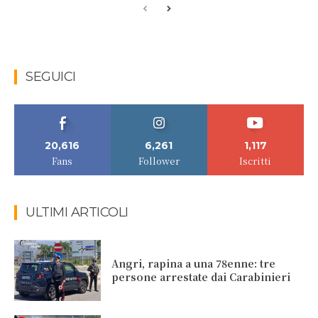
SEGUICI
20,616
6,261
1,117
Fans
Follower
Iscritti
ULTIMI ARTICOLI
Angri, rapina a una 78enne: tre
persone arrestate dai Carabinieri