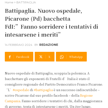
Home
BATTIPAGLIA
Battipaglia. Nuovo ospedale,
Picarone (Pd) bacchetta
FdI:”Fanno sorridere i tentativi di
intesarsene i meriti”
14 FEBBRAIO 2024
BY
REDAZIONE
Facebook
X
WhatsApp
Nuovo ospedale di Battipaglia, scoppia la polemica. A
bacchettare gli esponenti di Fratelli d’Italia è stato il
consigliere regionale del Partito Democratico Franco Picarone.
“L’
#ospedale
di
#battipaglia
è un successo indiscutibile –
scrive Picarone dal suo profilo facebook – della
Regione
Campania
. Fanno sorridere i tentativi di chi, dalla maggioranza
di governo, tenta di intestarsene i meriti. Un iter lungo,