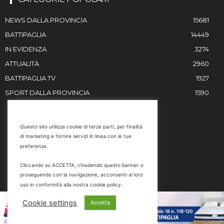
NEWS DALLA PROVINCIA
15681
BATTIPAGLIA
14449
IN EVIDENZA
3274
ATTUALITÀ
2960
BATTIPAGLIA TV
1927
SPORT DALLA PROVINCIA
1590
RESTIAMO IN CONTATTO
Questo sito utilizza cookie di terze parti, per finalità
di marketing e fornire servizi in linea con le tue
Email
preferenze.
info@battipaglia1929.it
Cliccando su ACCETTA, chiudendo questo banner o
marketing@battipaglia1929.it
proseguendo con la navigazione, acconsenti al loro
carminegaldi@virgilio.it
uso in conformità alla nostra cookie policy.
Tel. 0828 302801
Cookie settings
Accetta