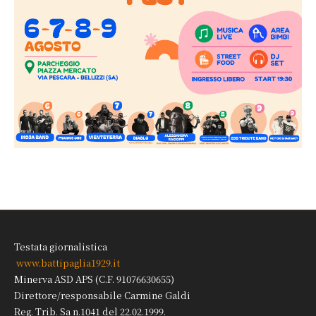
Testata giornalistica
www.battipaglia1929.it
Minerva ASD APS (C.F. 91076630655)
Direttore/responsabile Carmine Galdi
Reg. Trib. Sa n.1041 del 22.02.1999.