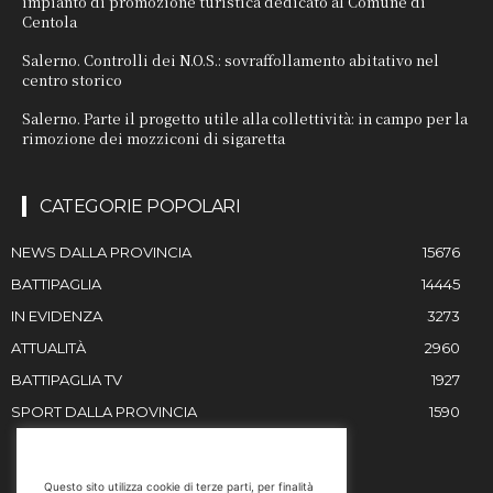
impianto di promozione turistica dedicato al Comune di
Centola
Salerno. Controlli dei N.O.S.: sovraffollamento abitativo nel
centro storico
Salerno. Parte il progetto utile alla collettività: in campo per la
rimozione dei mozziconi di sigaretta
CATEGORIE POPOLARI
NEWS DALLA PROVINCIA
15676
BATTIPAGLIA
14445
IN EVIDENZA
3273
ATTUALITÀ
2960
BATTIPAGLIA TV
1927
SPORT DALLA PROVINCIA
1590
RESTIAMO IN CONTATTO
Questo sito utilizza cookie di terze parti, per finalità