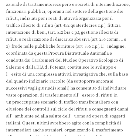
aziende di trattamento/recupero e società di intermediazione,
funzionari pubblici, operanti nel settore della gestione dei
rifiuti, indiziati per i reati di attività organizzata per il
traffico illecito di rifiuti (art. 452 quaterdecies c.p.), fittizia
intestazione di beni, (art. 512 bis c.p.), gestione illecita di
rifiuti e realizzazione di discarica abusiva (art. 256 commi 1 e
3), frode nelle pubbliche forniture (art. 356 c.p.). L’indagine,
coordinata da questa Procura Distrettuale Antimafia e
condotta dai Carabinieri del Nucleo Operativo Ecologico di
Salerno e dalla DIA di Potenza, costituisce lo sviluppo e
l’esito di una complessa attività investigativa che, sulla base
del quadro indiziario raccolto (da sottoporre ancora ai
successivi vagli giurisdizionali) ha consentito di individuare
vaste operazioni di trasferimento all’estero di rifiuti in
un preoccupante scenario di traffico transfrontaliero con
elusione dei controlli sul ciclo dei rifiuti e conseguenti danni
all’ambiente ed alla salute dell’uomo ad opera di soggetti
italiani. Questi ultimi avrebbero agito con la complicità di
intermediari anche stranieri, organizzando il trasferimento