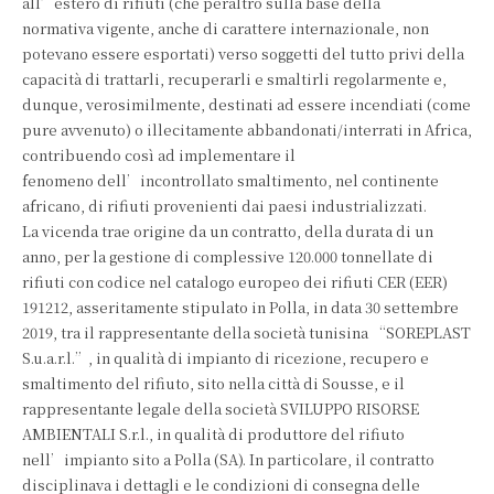
all’estero di rifiuti (che peraltro sulla base della
normativa vigente, anche di carattere internazionale, non
potevano essere esportati) verso soggetti del tutto privi della
capacità di trattarli, recuperarli e smaltirli regolarmente e,
dunque, verosimilmente, destinati ad essere incendiati (come
pure avvenuto) o illecitamente abbandonati/interrati in Africa,
contribuendo così ad implementare il
fenomeno dell’incontrollato smaltimento, nel continente
africano, di rifiuti provenienti dai paesi industrializzati.
La vicenda trae origine da un contratto, della durata di un
anno, per la gestione di complessive 120.000 tonnellate di
rifiuti con codice nel catalogo europeo dei rifiuti CER (EER)
191212, asseritamente stipulato in Polla, in data 30 settembre
2019, tra il rappresentante della società tunisina “SOREPLAST
S.u.a.r.l.”, in qualità di impianto di ricezione, recupero e
smaltimento del rifiuto, sito nella città di Sousse, e il
rappresentante legale della società SVILUPPO RISORSE
AMBIENTALI S.r.l., in qualità di produttore del rifiuto
nell’impianto sito a Polla (SA). In particolare, il contratto
disciplinava i dettagli e le condizioni di consegna delle