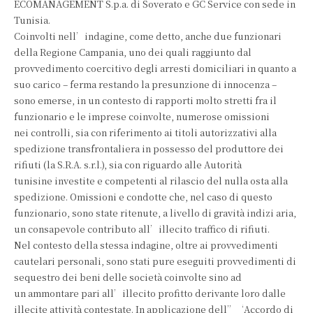
ECOMANAGEMENT S.p.a. di Soverato e GC Service con sede in
Tunisia.
Coinvolti nell’indagine, come detto, anche due funzionari
della Regione Campania, uno dei quali raggiunto dal
provvedimento coercitivo degli arresti domiciliari in quanto a
suo carico – ferma restando la presunzione di innocenza –
sono emerse, in un contesto di rapporti molto stretti fra il
funzionario e le imprese coinvolte, numerose omissioni
nei controlli, sia con riferimento ai titoli autorizzativi alla
spedizione transfrontaliera in possesso del produttore dei
rifiuti (la S.R.A. s.r.l.), sia con riguardo alle Autorità
tunisine investite e competenti al rilascio del nulla osta alla
spedizione. Omissioni e condotte che, nel caso di questo
funzionario, sono state ritenute, a livello di gravità indizi aria,
un consapevole contributo all’illecito traffico di rifiuti.
Nel contesto della stessa indagine, oltre ai provvedimenti
cautelari personali, sono stati pure eseguiti provvedimenti di
sequestro dei beni delle società coinvolte sino ad
un ammontare pari all’illecito profitto derivante loro dalle
illecite attività contestate. In applicazione dell”‘Accordo di