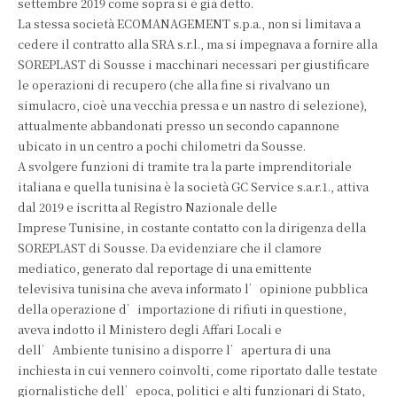
settembre 2019 come sopra si è già detto.
La stessa società ECOMANAGEMENT s.p.a., non si limitava a
cedere il contratto alla SRA s.r.l., ma si impegnava a fornire alla
SOREPLAST di Sousse i macchinari necessari per giustificare
le operazioni di recupero (che alla fine si rivalvano un
simulacro, cioè una vecchia pressa e un nastro di selezione),
attualmente abbandonati presso un secondo capannone
ubicato in un centro a pochi chilometri da Sousse.
A svolgere funzioni di tramite tra la parte imprenditoriale
italiana e quella tunisina è la società GC Service s.a.r.1., attiva
dal 2019 e iscritta al Registro Nazionale delle
Imprese Tunisine, in costante contatto con la dirigenza della
SOREPLAST di Sousse. Da evidenziare che il clamore
mediatico, generato dal reportage di una emittente
televisiva tunisina che aveva informato l’opinione pubblica
della operazione d’importazione di rifiuti in questione,
aveva indotto il Ministero degli Affari Locali e
dell’Ambiente tunisino a disporre l’apertura di una
inchiesta in cui vennero coinvolti, come riportato dalle testate
giornalistiche dell’epoca, politici e alti funzionari di Stato,