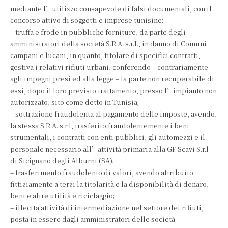
mediante l’utilizzo consapevole di falsi documentali, con il
concorso attivo di soggetti e imprese tunisine;
– truffa e frode in pubbliche forniture, da parte degli
amministratori della società S.R.A. s.r.L, in danno di Comuni
campani e lucani, in quanto, titolare di specifici contratti,
gestiva i relativi rifiuti urbani, conferendo – contrariamente
agli impegni presi ed alla legge – la parte non recuperabile di
essi, dopo il loro previsto trattamento, presso l’impianto non
autorizzato, sito come detto in Tunisia;
– sottrazione fraudolenta al pagamento delle imposte, avendo,
la stessa S.R.A. s.r.l, trasferito fraudolentemente i beni
strumentali, i contratti con enti pubblici, gli automezzi e il
personale necessario all’attività primaria alla GF Scavi S.r.l
di Sicignano degli Alburni (SA);
– trasferimento fraudolento di valori, avendo attribuito
fittiziamente a terzi la titolarità e la disponibilità di denaro,
beni e altre utilità e riciclaggio;
– illecita attività di intermediazione nel settore dei rifiuti,
posta in essere dagli amministratori delle società