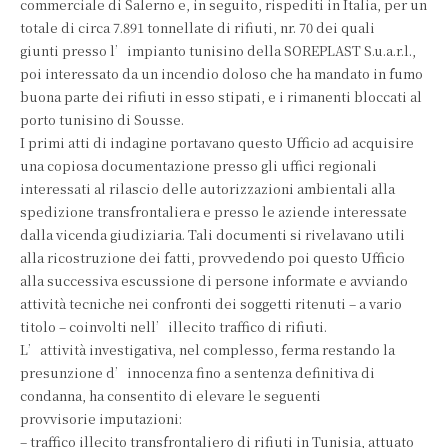
commerciale di Salerno e, in seguito, rispediti in Italia, per un
totale di circa 7.891 tonnellate di rifiuti, nr. 70 dei quali
giunti presso l’impianto tunisino della SOREPLAST S.u.a.r.l.,
poi interessato da un incendio doloso che ha mandato in fumo
buona parte dei rifiuti in esso stipati, e i rimanenti bloccati al
porto tunisino di Sousse.
I primi atti di indagine portavano questo Ufficio ad acquisire
una copiosa documentazione presso gli uffici regionali
interessati al rilascio delle autorizzazioni ambientali alla
spedizione transfrontaliera e presso le aziende interessate
dalla vicenda giudiziaria. Tali documenti si rivelavano utili
alla ricostruzione dei fatti, provvedendo poi questo Ufficio
alla successiva escussione di persone informate e avviando
attività tecniche nei confronti dei soggetti ritenuti – a vario
titolo – coinvolti nell’illecito traffico di rifiuti.
L’attività investigativa, nel complesso, ferma restando la
presunzione d’innocenza fino a sentenza definitiva di
condanna, ha consentito di elevare le seguenti
provvisorie imputazioni:
– traffico illecito transfrontaliero di rifiuti in Tunisia, attuato