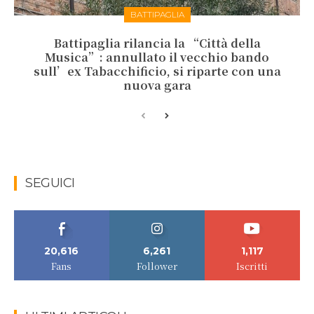
BATTIPAGLIA
Battipaglia rilancia la “Città della
Musica”: annullato il vecchio bando
sull’ex Tabacchificio, si riparte con una
nuova gara
SEGUICI
20,616
6,261
1,117
Fans
Follower
Iscritti