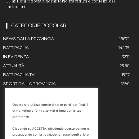
38 milioni ridotta a dormitorio tra rifiuti e contenziosi
milionari
CATEGORIE POPOLARI
NEWS DALLA PROVINCIA
15672
BATTIPAGLIA
14439
IN EVIDENZA
3271
ATTUALITÀ
2960
BATTIPAGLIA TV
1927
SPORT DALLA PROVINCIA
1590
RESTIAMO IN CONTATTO
Questo sito utilizza cookie di terze parti, per finalità
di marketing e fornire servizi in linea con le tue
Email
preferenze.
info@battipaglia1929.it
Cliccando su ACCETTA, chiudendo questo banner o
marketing@battipaglia1929.it
proseguendo con la navigazione, acconsenti al loro
carminegaldi@virgilio.it