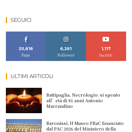
SEGUICI
20,616
6,261
1,117
Fans
Follower
Iscritti
ULTIMI ARTICOLI
Battipaglia. Necrologio: si spento
all’età di 81 anni Antonio
Marrandino
Baronissi. Il Museo FRaC finanziato
dal PAC 2026 del Ministero della