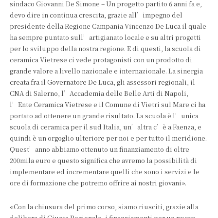
sindaco Giovanni De Simone – Un progetto partito 6 anni fa e,
devo dire in continua crescita, grazie all’impegno del
presidente della Regione Campania Vincenzo De Luca il quale
ha sempre puntato sull’artigianato locale e su altri progetti
per lo sviluppo della nostra regione. E di questi, la scuola di
ceramica Vietrese ci vede protagonisti con un prodotto di
grande valore a livello nazionale e internazionale. La sinergia
creata fra il Governatore De Luca, gli assessori regionali, il
CNA di Salerno, l’Accademia delle Belle Arti di Napoli,
l’Ente Ceramica Vietrese e il Comune di Vietri sul Mare ci ha
portato ad ottenere un grande risultato. La scuola è l’unica
scuola di ceramica per il sud Italia, un’altra c’è a Faenza, e
quindi è un orgoglio ulteriore per noi e per tutto il meridione.
Quest’anno abbiamo ottenuto un finanziamento di oltre
200mila euro e questo significa che avremo la possibilità di
implementare ed incrementare quelli che sono i servizi e le
ore di formazione che potremo offrire ai nostri giovani».
«Con la chiusura del primo corso, siamo riusciti, grazie alla
delibera di Giunta Regionale, i finanziamenti per un nuovo