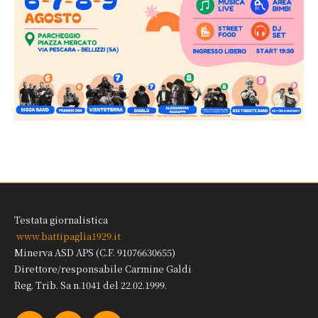
Testata giornalistica
www.battipaglia1929.it
Minerva ASD APS (C.F. 91076630655)
Direttore/responsabile Carmine Galdi
Reg. Trib. Sa n.1041 del 22.02.1999.