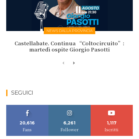
NEWS DALLA PROVINCIA
Castellabate. Continua “Coltocircuito”:
martedì ospite Giorgio Pasotti
SEGUICI
20,616
6,261
1,117
Fans
Follower
Iscritti