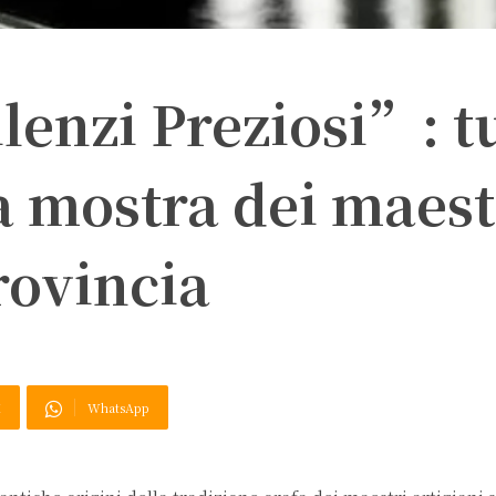
lenzi Preziosi”: t
a mostra dei maest
provincia
X
WhatsApp