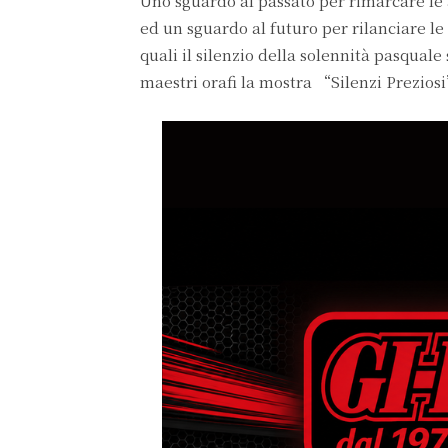
Uno sguardo al passato per rimarcare le a
ed un sguardo al futuro per rilanciare le 
quali il silenzio della solennità pasqual
maestri orafi la mostra “Silenzi Prezios