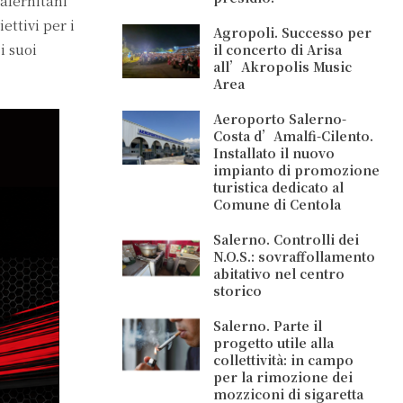
salernitani
ettivi per i
Agropoli. Successo per
i suoi
il concerto di Arisa
all’Akropolis Music
Area
Aeroporto Salerno-
Costa d’Amalfi-Cilento.
Installato il nuovo
impianto di promozione
turistica dedicato al
Comune di Centola
Salerno. Controlli dei
N.O.S.: sovraffollamento
abitativo nel centro
storico
Salerno. Parte il
progetto utile alla
collettività: in campo
per la rimozione dei
mozziconi di sigaretta