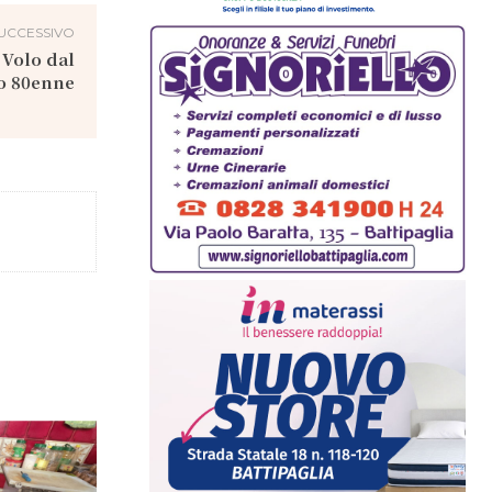
UCCESSIVO
 Volo dal
po 80enne