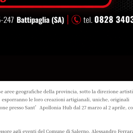
e aree geografiche della provincia, sotto la direzione artist
 esporranno le loro creazioni artigianali, uniche, originali
one presso Sant’Apollonia Hub dal 27 marzo al 2 aprile, co
ssore agli eventi del Comune di Salerno, Alessandro Ferrar