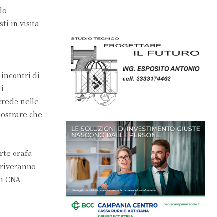
do
ti in visita
incontri di
di
crede nelle
mostrare che
rte orafa
rriveranno
di CNA,