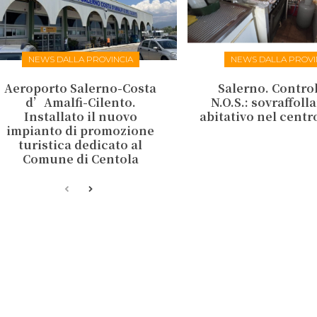
NEWS DALLA PROVINCIA
NEWS DALLA PROVI
Aeroporto Salerno-Costa
Salerno. Control
d’Amalfi-Cilento.
N.O.S.: sovraffol
Installato il nuovo
abitativo nel centr
impianto di promozione
turistica dedicato al
Comune di Centola