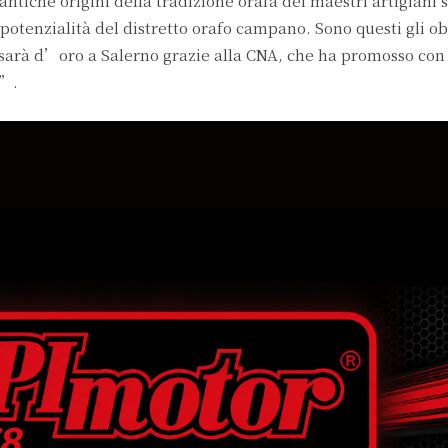
ntiche origini della tradizione orafa dei maestri artigiani 
potenzialità del distretto orafo campano. Sono questi gli obi
e sarà d’oro a Salerno grazie alla CNA, che ha promosso con 
i”.