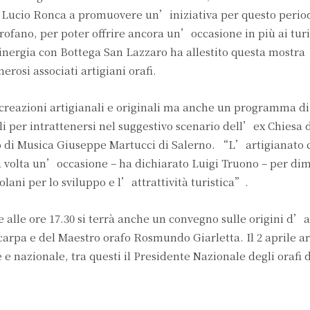
a Lucio Ronca a promuovere un’iniziativa per questo perio
Profano, per poter offrire ancora un’occasione in più ai turis
inergia con Bottega San Lazzaro ha allestito questa mostra
rosi associati artigiani orafi.
eazioni artigianali e originali ma anche un programma di 
i per intrattenersi nel suggestivo scenario dell’ex Chiesa 
 di Musica Giuseppe Martucci di Salerno. “L’artigianato 
a volta un’occasione – ha dichiarato Luigi Truono – per di
olani per lo sviluppo e l’attrattività turistica”.
 alle ore 17.30 si terrà anche un convegno sulle origini d’a
Scarpa e del Maestro orafo Rosmundo Giarletta. Il 2 aprile a
e e nazionale, tra questi il Presidente Nazionale degli orafi 