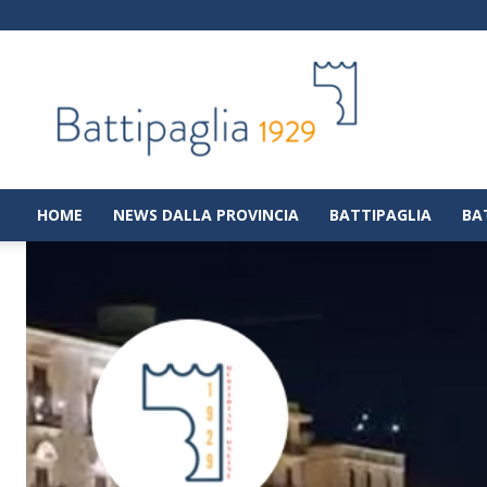
Battipaglia
1929
|
Notizie
dalla
città
di
HOME
NEWS DALLA PROVINCIA
BATTIPAGLIA
BA
Battipaglia