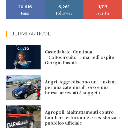
20,616
6,261
1,117
Fans
Follower
Iscritti
ULTIMI ARTICOLI
Castellabate. Continua
“Coltocircuito”: martedì ospite
Giorgio Pasotti
Angri. Aggrediscono un’anziana
per una catenina d’oro e una
borsa: arrestati 3 soggetti
Agropoli. Maltrattamenti contro
familiari, estorsione e resistenza a
pubblico ufficiale