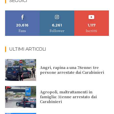
SEGUICI
20,616
6,261
1,117
Fans
Follower
Iscritti
ULTIMI ARTICOLI
Angri, rapina a una 78enne: tre
persone arrestate dai Carabinieri
Agropoli, maltrattamenti in
famiglia: 31enne arrestato dai
Carabinieri