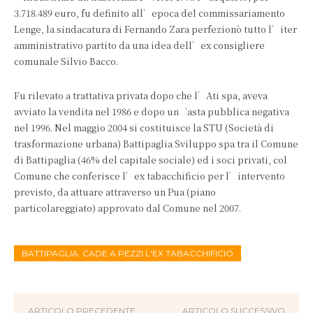
3.718.489 euro, fu definito all’epoca del commissariamento
Lenge, la sindacatura di Fernando Zara perfezionò tutto l’iter
amministrativo partito da una idea dell’ex consigliere
comunale Silvio Bacco.
Fu rilevato a trattativa privata dopo che l’Ati spa, aveva
avviato la vendita nel 1986 e dopo un‘asta pubblica negativa
nel 1996. Nel maggio 2004 si costituisce la STU (Società di
trasformazione urbana) Battipaglia Sviluppo spa tra il Comune
di Battipaglia (46% del capitale sociale) ed i soci privati, col
Comune che conferisce l’ex tabacchificio per l’intervento
previsto, da attuare attraverso un Pua (piano
particolareggiato) approvato dal Comune nel 2007.
BATTIPAGLIA. CADE A PEZZI L'EX TABACCHIFICIO
ARTICOLO PRECEDENTE
ARTICOLO SUCCESSIVO