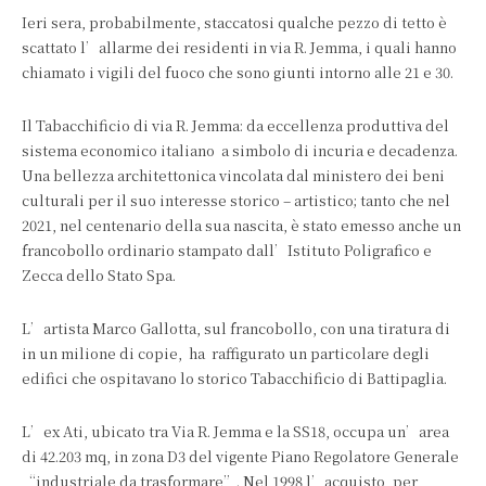
Ieri sera, probabilmente, staccatosi qualche pezzo di tetto è
scattato l’allarme dei residenti in via R. Jemma, i quali hanno
chiamato i vigili del fuoco che sono giunti intorno alle 21 e 30.
Il Tabacchificio di via R. Jemma: da eccellenza produttiva del
sistema economico italiano a simbolo di incuria e decadenza.
Una bellezza architettonica vincolata dal ministero dei beni
culturali per il suo interesse storico – artistico; tanto che nel
2021, nel centenario della sua nascita, è stato emesso anche un
francobollo ordinario stampato dall’Istituto Poligrafico e
Zecca dello Stato Spa.
L’artista Marco Gallotta, sul francobollo, con una tiratura di
in un milione di copie, ha raffigurato un particolare degli
edifici che ospitavano lo storico Tabacchificio di Battipaglia.
L’ex Ati, ubicato tra Via R. Jemma e la SS18, occupa un’area
di 42.203 mq, in zona D3 del vigente Piano Regolatore Generale
“industriale da trasformare”. Nel 1998 l’acquisto, per