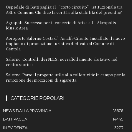
Ospedale di Battipaglia: il “corto circuito” istituzionale tra
ASL e Comune. Chi dice la verità sulla stabilità del presidio?
Agropoli. Successo per il concerto di Arisa all’Akropolis
Music Area
Aeroporto Salerno-Costa d’Amalfi-Cilento. Installato il nuovo
impianto di promozione turistica dedicato al Comune di
Centola
Salerno. Controlli dei N.O.S.: sovraffollamento abitativo nel
centro storico
Salerno. Parte il progetto utile alla collettività: in campo per la
rimozione dei mozziconi di sigaretta
CATEGORIE POPOLARI
NEWS DALLA PROVINCIA
15676
BATTIPAGLIA
14445
IN EVIDENZA
3273