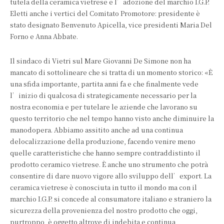
tutela della ceramica vietrese e l’adozione del marchio I.G.P.
Eletti anche i vertici del Comitato Promotore: presidente è
stato designato Benvenuto Apicella, vice presidenti Maria Del
Forno e Anna Abbate.
Il sindaco di Vietri sul Mare Giovanni De Simone non ha
mancato di sottolineare che si tratta di un momento storico: «È
una sfida importante, partita anni fa e che finalmente vede
l’inizio di qualcosa di strategicamente necessario per la
nostra economia e per tutelare le aziende che lavorano su
questo territorio che nel tempo hanno visto anche diminuire la
manodopera. Abbiamo assitito anche ad una continua
delocalizzazione della produzione, facendo venire meno
quelle caratteristiche che hanno sempre contraddistinto il
prodotto ceramico vietrese. È anche uno strumento che potrà
consentire di dare nuovo vigore allo sviluppo dell’export. La
ceramica vietrese è conosciuta in tutto il mondo ma con il
marchio I.G.P. si concede al consumatore italiano e straniero la
sicurezza della provenienza del nostro prodotto che oggi,
purtroppo, è oggetto altrove di indebita e continua