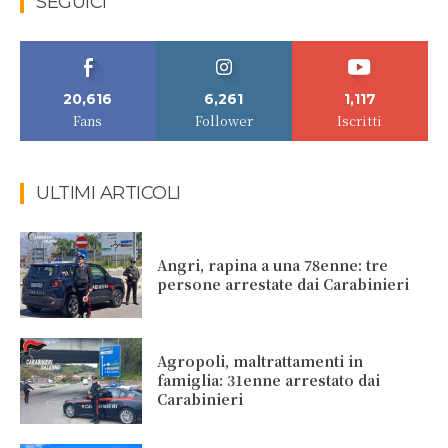
SEGUICI
20,616
6,261
1,117
Fans
Follower
Iscritti
ULTIMI ARTICOLI
Angri, rapina a una 78enne: tre
persone arrestate dai Carabinieri
Agropoli, maltrattamenti in
famiglia: 31enne arrestato dai
Carabinieri