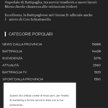
Ospedale di Battipaglia, tra servizi trasferiti e nuovi lavori:
Mirra chiede chiarezza alle istituzioni (video)
Eccellenza, la Battipagliese nel Girone B: ufficiale anche
l’arrivo di Ciro Schiattarella
CATEGORIE POPOLARI
NEWS DALLA PROVINCIA
15688
BATTIPAGLIA
14458
IN EVIDENZA
3276
ATTUALITÀ
2960
BATTIPAGLIA TV
1929
SPORT DALLA PROVINCIA
1590
RESTIAMO IN CONTATTO
Questo sito utilizza cookie di terze parti, per finalità
di marketing e fornire servizi in linea con le tue
Email
preferenze.