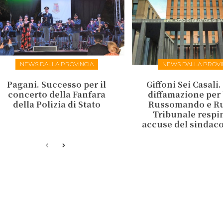
NEWS DALLA PROVINCIA
NEWS DALLA PROVI
Pagani. Successo per il
Giffoni Sei Casali
concerto della Fanfara
diffamazione per 
della Polizia di Stato
Russomando e Rus
Tribunale respi
accuse del sinda