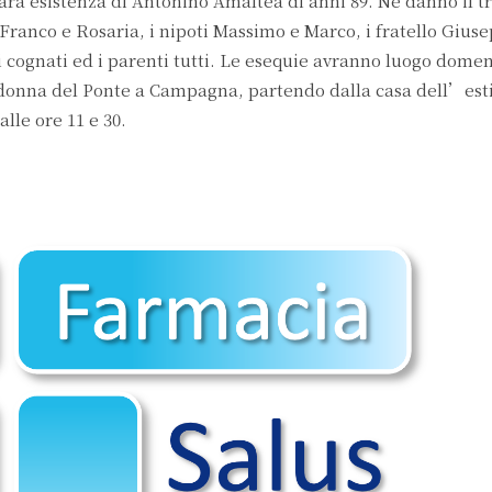
a esistenza di Antonino Amaltea di anni 89. Ne danno il tr
 Franco e Rosaria, i nipoti Massimo e Marco, i fratello Gius
i cognati ed i parenti tutti. Le esequie avranno luogo domen
adonna del Ponte a Campagna, partendo dalla casa dell’esti
lle ore 11 e 30.