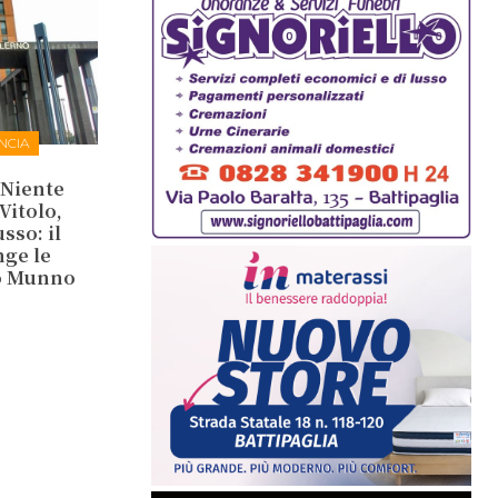
NCIA
. Niente
Vitolo,
so: il
nge le
co Munno