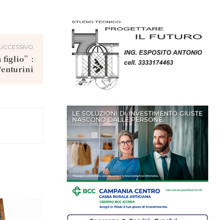
UCCESSIVO
 figlio”:
Venturini