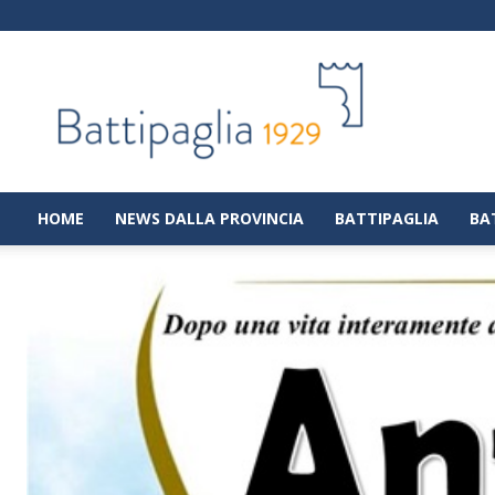
Battipaglia
1929
|
Notizie
dalla
città
di
HOME
NEWS DALLA PROVINCIA
BATTIPAGLIA
BA
Battipaglia