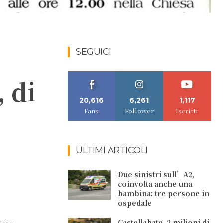
SEGUICI
 di
20,616
6,261
1,117
Fans
Follower
Iscritti
ULTIMI ARTICOLI
Due sinistri sull’A2,
coinvolta anche una
bambina: tre persone in
ospedale
Castellabate. 2 milioni di