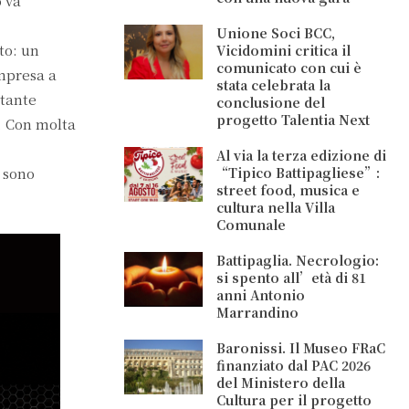
o va
Unione Soci BCC,
to: un
Vicidomini critica il
comunicato con cui è
impresa a
stata celebrata la
 tante
conclusione del
progetto Talentia Next
. Con molta
Al via la terza edizione di
i sono
“Tipico Battipagliese”:
street food, musica e
cultura nella Villa
Comunale
Battipaglia. Necrologio:
si spento all’età di 81
anni Antonio
Marrandino
Baronissi. Il Museo FRaC
finanziato dal PAC 2026
del Ministero della
Cultura per il progetto