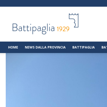
Battipaglia
1929
|
Notizie
dalla
città
di
HOME
NEWS DALLA PROVINCIA
BATTIPAGLIA
BA
Battipaglia