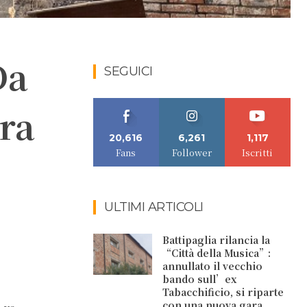
Da
SEGUICI
tra
20,616
6,261
1,117
Fans
Follower
Iscritti
ULTIMI ARTICOLI
Battipaglia rilancia la
“Città della Musica”:
annullato il vecchio
bando sull’ex
Tabacchificio, si riparte
con una nuova gara