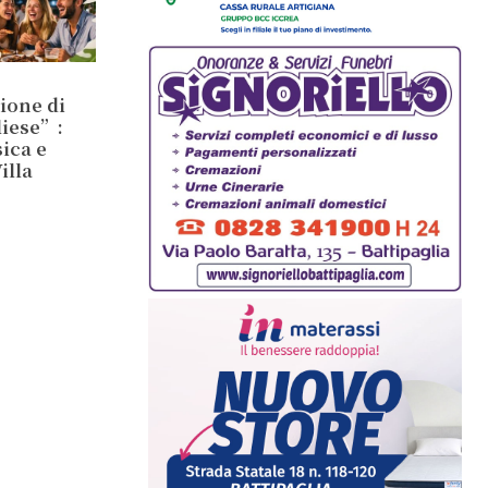
zione di
liese”:
ica e
illa