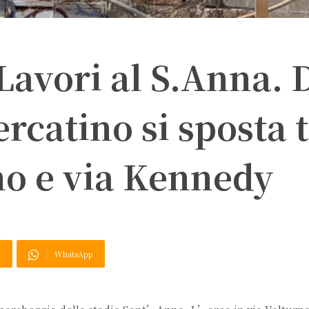
 Lavori al S.Anna. 
rcatino si sposta 
no e via Kennedy
X
WhatsApp