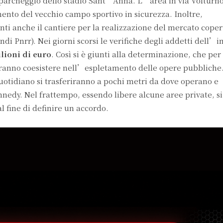
el parcheggio dello stadio Sant’Anna. L’area in via Volturn
mento del vecchio campo sportivo in sicurezza. Inoltre,
ti anche il cantiere per la realizzazione del mercato coper
ndi Pnrr). Nei giorni scorsi le verifiche degli addetti dell’
ilioni di euro
. Così si è giunti alla determinazione, che per
tranno coesistere nell’espletamento delle opere pubbliche
quotidiano si trasferiranno a pochi metri da dove operano e
nnedy. Nel frattempo, essendo libere alcune aree private, s
al fine di definire un accordo.