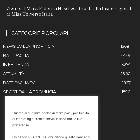
Vietri sul Mare. Federica Noschese trionfa alla finale regionale
di Miss Universo Italia
CATEGORIE POPOLARI
NEWS DALLA PROVINCIA
15681
BATTIPAGLIA
14449
IN EVIDENZA
3274
ATTUALITÀ
2960
BATTIPAGLIA TV
1927
SPORT DALLA PROVINCIA
1590
RESTIAMO IN CONTATTO
Questo sito utilizza cookie di terze parti, per finalità
di marketing e fornire servizi in linea con le tue
Email
preferenze.
info@battipaglia1929.it
Cliccando su ACCETTA, chiudendo questo banner o
marketing@battipaglia1929.it