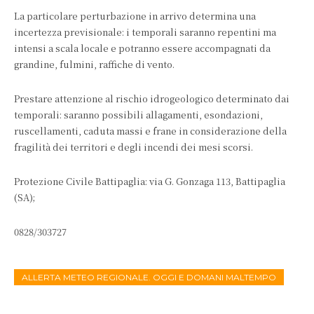
La particolare perturbazione in arrivo determina una
incertezza previsionale: i temporali saranno repentini ma
intensi a scala locale e potranno essere accompagnati da
grandine, fulmini, raffiche di vento.
Prestare attenzione al rischio idrogeologico determinato dai
temporali: saranno possibili allagamenti, esondazioni,
ruscellamenti, caduta massi e frane in considerazione della
fragilità dei territori e degli incendi dei mesi scorsi.
Protezione Civile Battipaglia: via G. Gonzaga 113, Battipaglia
(SA);
0828/303727
ALLERTA METEO REGIONALE. OGGI E DOMANI MALTEMPO