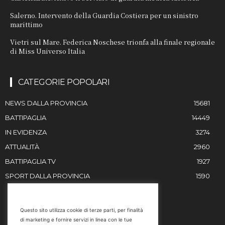
Salerno. Intervento della Guardia Costiera per un sinistro
marittimo
Vietri sul Mare. Federica Noschese trionfa alla finale regionale
di Miss Universo Italia
CATEGORIE POPOLARI
NEWS DALLA PROVINCIA
15681
BATTIPAGLIA
14449
IN EVIDENZA
3274
ATTUALITÀ
2960
BATTIPAGLIA TV
1927
SPORT DALLA PROVINCIA
1590
RESTIAMO IN CONTATTO
Questo sito utilizza cookie di terze parti, per finalità
di marketing e fornire servizi in linea con le tue