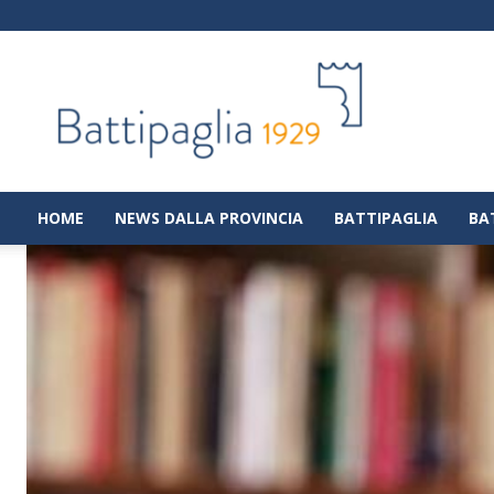
Battipaglia
1929
|
Notizie
dalla
città
di
HOME
NEWS DALLA PROVINCIA
BATTIPAGLIA
BA
Battipaglia