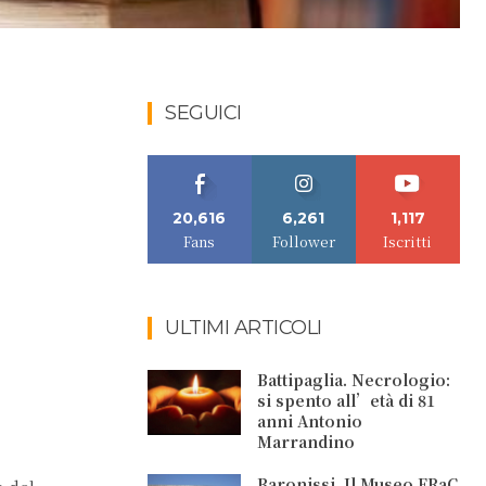
SEGUICI
20,616
6,261
1,117
Fans
Follower
Iscritti
ULTIMI ARTICOLI
Battipaglia. Necrologio:
si spento all’età di 81
anni Antonio
Marrandino
Baronissi. Il Museo FRaC