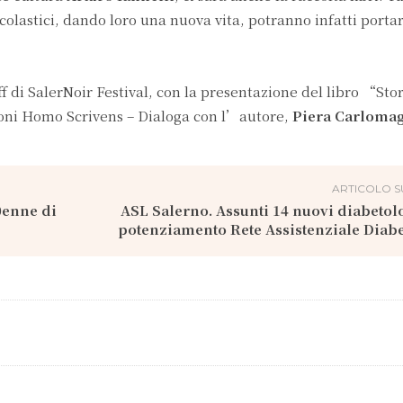
olastici, dando loro una nuova vita, potranno infatti portarl
ff di SalerNoir Festival, con la presentazione del libro “Stor
ioni Homo Scrivens – Dialoga con l’autore,
Piera Carloma
ARTICOLO S
0enne di
ASL Salerno. Assunti 14 nuovi diabetolo
potenziamento Rete Assistenziale Diab