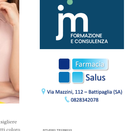
sigliere
utti coloro