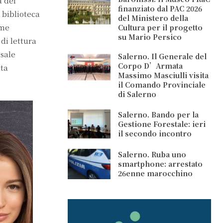
a del
finanziato dal PAC 2026
i biblioteca
del Ministero della
ome
Cultura per il progetto
su Mario Persico
 di lettura
 sale
Salerno. Il Generale del
Corpo D’Armata
tta
Massimo Masciulli visita
il Comando Provinciale
di Salerno
Salerno. Bando per la
Gestione Forestale: ieri
il secondo incontro
Salerno. Ruba uno
smartphone: arrestato
26enne marocchino