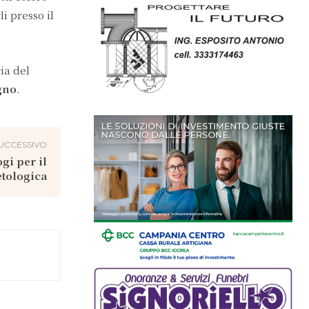
i presso il
ia del
gno
.
UCCESSIVO
gi per il
etologica