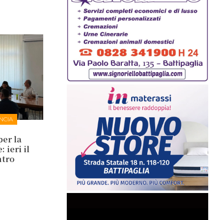
NCIA
per la
 ieri il
ntro