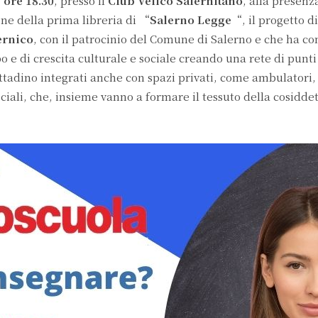
e ore 18.30
, presso il
Club Velico Salernitano
, alla presenz
e della prima libreria di “
Salerno Legge
“, il progetto d
ernico
, con il patrocinio del Comune di Salerno e che ha c
po e di crescita culturale e sociale creando una rete di punti
 cittadino integrati anche con spazi privati, come ambulatori,
ociali, che, insieme vanno a formare il tessuto della cosidde