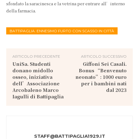
sfondato la saracinesca e la vetrina per entrare all’interno
della farmacia.
BATTIPAGLIA. ENNESIMO FURTO CON SCASSO IN CITTÀ
ARTICOLO PRECEDENTE
ARTICOLO SUCCESSIVO
UniSa. Studenti
Giffoni Sei Casali.
donano midollo
Bonus “Benvenuto
osseo, iniziativa
neonato”: 1000 euro
dell’Associazione
per i bambini nati
Arcobaleno Marco
dal 2023
Iagulli di Battipaglia
STAFF@BATTIPAGLIA1929.IT