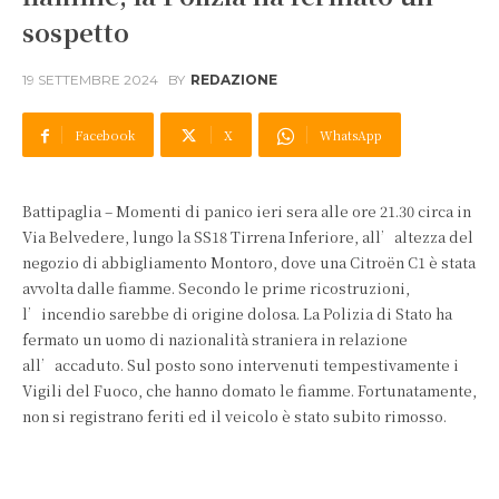
sospetto
19 SETTEMBRE 2024
BY
REDAZIONE
Facebook
X
WhatsApp
Battipaglia – Momenti di panico ieri sera alle ore 21.30 circa in
Via Belvedere, lungo la SS18 Tirrena Inferiore, all’altezza del
negozio di abbigliamento Montoro, dove una Citroën C1 è stata
avvolta dalle fiamme. Secondo le prime ricostruzioni,
l’incendio sarebbe di origine dolosa. La Polizia di Stato ha
fermato un uomo di nazionalità straniera in relazione
all’accaduto. Sul posto sono intervenuti tempestivamente i
Vigili del Fuoco, che hanno domato le fiamme. Fortunatamente,
non si registrano feriti ed il veicolo è stato subito rimosso.