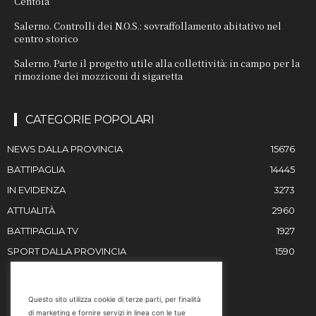
Centola
Salerno. Controlli dei N.O.S.: sovraffollamento abitativo nel
centro storico
Salerno. Parte il progetto utile alla collettività: in campo per la
rimozione dei mozziconi di sigaretta
CATEGORIE POPOLARI
NEWS DALLA PROVINCIA
15676
BATTIPAGLIA
14445
IN EVIDENZA
3273
ATTUALITÀ
2960
BATTIPAGLIA TV
1927
SPORT DALLA PROVINCIA
1590
RESTIAMO IN CONTATTO
Questo sito utilizza cookie di terze parti, per finalità
di marketing e fornire servizi in linea con le tue