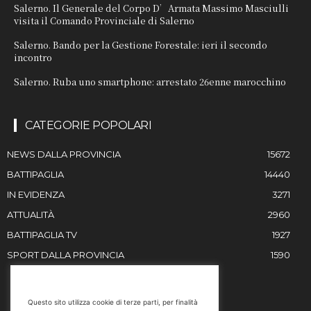
Salerno. Il Generale del Corpo D’Armata Massimo Masciulli
visita il Comando Provinciale di Salerno
Salerno. Bando per la Gestione Forestale: ieri il secondo
incontro
Salerno. Ruba uno smartphone: arrestato 26enne marocchino
CATEGORIE POPOLARI
NEWS DALLA PROVINCIA
15672
BATTIPAGLIA
14440
IN EVIDENZA
3271
ATTUALITÀ
2960
BATTIPAGLIA TV
1927
SPORT DALLA PROVINCIA
1590
RESTIAMO IN CONTATTO
Questo sito utilizza cookie di terze parti, per finalità