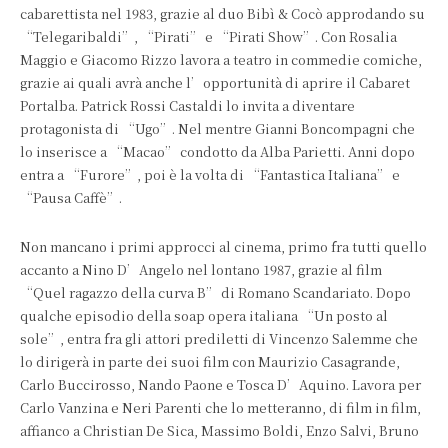
cabarettista nel 1983, grazie al duo Bibì & Cocò approdando su
“Telegaribaldi”, “Pirati” e “Pirati Show”. Con Rosalia
Maggio e Giacomo Rizzo lavora a teatro in commedie comiche,
grazie ai quali avrà anche l’opportunità di aprire il Cabaret
Portalba. Patrick Rossi Castaldi lo invita a diventare
protagonista di “Ugo”. Nel mentre Gianni Boncompagni che
lo inserisce a “Macao” condotto da Alba Parietti. Anni dopo
entra a “Furore”, poi è la volta di “Fantastica Italiana” e
“Pausa Caffè”.
Non mancano i primi approcci al cinema, primo fra tutti quello
accanto a Nino D’Angelo nel lontano 1987, grazie al film
“Quel ragazzo della curva B” di Romano Scandariato. Dopo
qualche episodio della soap opera italiana “Un posto al
sole”, entra fra gli attori prediletti di Vincenzo Salemme che
lo dirigerà in parte dei suoi film con Maurizio Casagrande,
Carlo Buccirosso, Nando Paone e Tosca D’Aquino. Lavora per
Carlo Vanzina e Neri Parenti che lo metteranno, di film in film,
affianco a Christian De Sica, Massimo Boldi, Enzo Salvi, Bruno