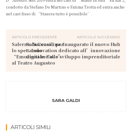
D’Alessio. Nel 2019 entra nel cast di “Made in Sud” su Rai 2,
condotto da Stefano De Martino e Fatima Trotta ed entra anche
nel cast fisso di “Stasera tutto è possibile”.
ARTICOLO PRECEDENTE
ARTICOLO SUCCESSIVO
Salerno. Successo per
Sala Consilina. Inaugurato il nuovo Hub
lo spettacolo
Innovation dedicato all’innovazione
“Emozioni in Tour”
digitale e allo sviluppo imprenditoriale
al Teatro Augusteo
SARA GALDI
ARTICOLI SIMILI