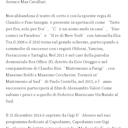
Arena e Max Cavallari.
Non abbandona il teatro di certo e con la spiente regia di
Claudio e Pino Insegno è presente in spettacoli come “Tutto
per Eva, solo per Eva”, “C’è un uomo nudo in casa”, “Due
comici in Paradiso” e “Il re di New York” con Antonella Elia.
Tra il 2008 e il 2010 torna sul grande schermo, partecipando a
commedie di successo con i registi Oldoini, Vanzina,
Pieraccioni e Tartaglia. Nel 2011 è nel cast della parodia
demenziale Box Office 3D, diretto da Ezio Greggio e nel
cinepanettone di Claudio Risi “Matrimonio a Parigi”, con
Massimo Boldi e Massimo Ceccherini. Tornerà in”
Matrimonio al Sud” di Paolo Costella, nel 2015, e l’anno
successivo parteciperà al film di Alessandro Valori Come
saltano i pesci e a quello di Federico Marsicano Un Natale al
Sud.
Il 31 dicembre 2014 è ospitato da Gigi D’Alessio nel suo
programma dedicato al Capodanno, Capodanno con Gigi