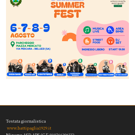
Testata giornalistica
www.battipaglia1929.it
Minerva ASD APS (C.F. 91076630655)