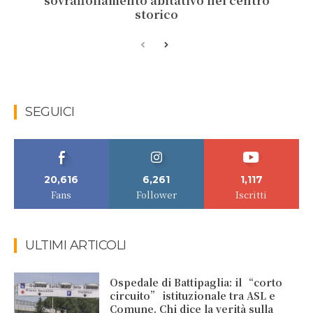
sovraffollamento abitativo nel centro
storico
SEGUICI
20,616
6,261
1,117
Fans
Follower
Iscritti
ULTIMI ARTICOLI
Ospedale di Battipaglia: il “corto
circuito” istituzionale tra ASL e
Comune. Chi dice la verità sulla