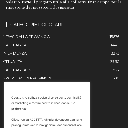
Salerno. Parte il progetto utile alla collettività: in campo per la
rimozione dei mozziconi di sigaretta
CATEGORIE POPOLARI
NEWS DALLA PROVINCIA
15676
BATTIPAGLIA
14445
IN EVIDENZA
3273
ATTUALITÀ
2960
BATTIPAGLIA TV
1927
SPORT DALLA PROVINCIA
1590
RESTIAMO IN CONTATTO
Questo sito utilizza cookie di terze parti, per finalità
di marketing e fornire servizi in linea con le tue
Email
preferenze.
info@battipaglia1929.it
Cliccando su ACCETTA, chiudendo questo banner o
marketing@battipaglia1929.it
proseguendo con la navigazione, acconsenti al loro