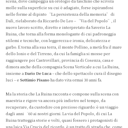
scena, dove campeggia un orologio da taschino che scivola
molle sulla superficie su cui è adagiato, forse ispirandosi
nelle forme al dipinto “La persistenza della memoria” di
Dalì, rielaborato da Riccardo De Leo – “Via del Popolo”, il
nuovo lavoro scritto, diretto e interpretato da Saverio La
Ruina, che torna alla forma monologante di cui padroneggia
stilemi e tecniche, con leggerezza e ironia, delicatezza e
garbo. E torna alla sua terra, il monte Pollino, a metà fra il mare
dello Ionio e del Tirreno, da cui la famiglia si mosse per
raggiungere poi Castrovillari, provincia di Cosenza, casa e
dimora anche della compagnia Scena Verticale a cui La Ruina,
insieme a
Dario De Luca
– che dello spettacolo cura il disegno
luci – e
Settimio Pisano
ha dato vita ormai 30 anni fa.
Ma la storia che La Ruina racconta e compone sulla scena con
maestria e rigore va ancora più indietro nel tempo, da
recuperare, da custodire con prezioso riguardo: è un viaggio
dagli anni ‘60 ai nostri giorni. La via del Popolo, di cui La
Ruina tratteggia storie e volti, quasi fossero i protagonisti di
una laica Via Crucis del ricordo, è un tratto di strada che, come