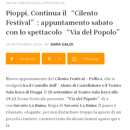
Home
NEWS DALLA PROVINCIA
Pioppi. Continua il “Cilento
Festival”: appuntamento sabato
con lo spettacolo “Via del Popolo”
26 SETTEMBRE 2024
BY
SARA GALDI
Facebook
X
WhatsApp
Nuovo appuntamento del
Cilento Festival – Pollica
, che si
svolgerà
tra il Castello dell’Abate di Castellabate e il Teatro
Sala Keys di Pioppi
. Il
28 settembre al Teatro Sala Keys alle
19.15
Scena Verticale presenta
“Via del Popolo”
di e
con
Saverio La Ruina.
Regia di
Saverio La Ruina
. Il passo è
rilassato, elegante, per non disturbare troppo la quiete di un
piccolo cimitero, caratterizzato da alcuni lumini sparsi qui e
là.