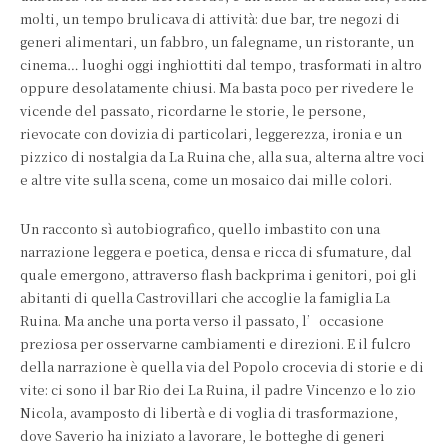
molti, un tempo brulicava di attività: due bar, tre negozi di
generi alimentari, un fabbro, un falegname, un ristorante, un
cinema… luoghi oggi inghiottiti dal tempo, trasformati in altro
oppure desolatamente chiusi. Ma basta poco per rivedere le
vicende del passato, ricordarne le storie, le persone,
rievocate con dovizia di particolari, leggerezza, ironia e un
pizzico di nostalgia da La Ruina che, alla sua, alterna altre voci
e altre vite sulla scena, come un mosaico dai mille colori.
Un racconto sì autobiografico, quello imbastito con una
narrazione leggera e poetica, densa e ricca di sfumature, dal
quale emergono, attraverso flash backprima i genitori, poi gli
abitanti di quella Castrovillari che accoglie la famiglia La
Ruina. Ma anche una porta verso il passato, l’occasione
preziosa per osservarne cambiamenti e direzioni. E il fulcro
della narrazione è quella via del Popolo crocevia di storie e di
vite: ci sono il bar Rio dei La Ruina, il padre Vincenzo e lo zio
Nicola, avamposto di libertà e di voglia di trasformazione,
dove Saverio ha iniziato a lavorare, le botteghe di generi