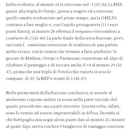
bella evidenza, al minuto 24 si ritrovano sul -1 (35-36). La MEP,
grazie alla tripla di Ostojic, prova a reagire ed a ritrovare
quello smalto evidenziato nel primo tempo, ma la O.ME.P.S.
continua a fare meglio e, con Cupido protagonista (11 i suoi
punti finora), al minuto 28 effettua il sorpasso ritrovandosi a
condurre di 2 (42-40). La parte finale della terza frazione, però,
racconta l’ennesima inversione di tendenza di una partita
molto vivace, con le venete che tornano a farsi preferire: le
giocate di Mathias, Ostojic e Parmesani consentono ad Alpo di
ribaltare il punteggio e di toccare anche il +4 al minuto 29 (43-
47), prima che una tripla di Potolicchio riporti in scia le
campane. Al 30′, la MEP è avanti di 1 (46-47).
Nella prima metà della frazione conclusiva, si assiste al
medesimo copione andato in scena nella parte iniziale del
quarto precedente, ma a parti invertite. Questa volta, infatti,
sono le venete ad essere impenetrabili in difesa, facendo sì
che Battipaglia non segni alcun punto fino al minuto 35, minuto
al quale Alpo arriva con ben 9 lunghezze di vantaggio costruite