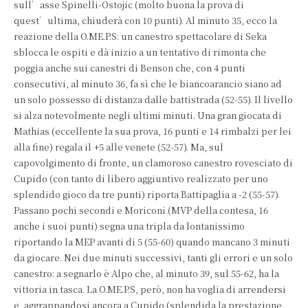
sull’asse Spinelli-Ostojic (molto buona la prova di
quest’ultima, chiuderà con 10 punti). Al minuto 35, ecco la
reazione della O.ME.P.S: un canestro spettacolare di Seka
sblocca le ospiti e dà inizio a un tentativo di rimonta che
poggia anche sui canestri di Benson che, con 4 punti
consecutivi, al minuto 36, fa sì che le biancoarancio siano ad
un solo possesso di distanza dalle battistrada (52-55). Il livello
si alza notevolmente negli ultimi minuti. Una gran giocata di
Mathias (eccellente la sua prova, 16 punti e 14 rimbalzi per lei
alla fine) regala il +5 alle venete (52-57). Ma, sul
capovolgimento di fronte, un clamoroso canestro rovesciato di
Cupido (con tanto di libero aggiuntivo realizzato per uno
splendido gioco da tre punti) riporta Battipaglia a -2 (55-57).
Passano pochi secondi e Moriconi (MVP della contesa, 16
anche i suoi punti) segna una tripla da lontanissimo
riportando la MEP avanti di 5 (55-60) quando mancano 3 minuti
da giocare. Nei due minuti successivi, tanti gli errori e un solo
canestro: a segnarlo è Alpo che, al minuto 39, sul 55-62, ha la
vittoria in tasca. La O.ME.P.S, però, non ha voglia di arrendersi
e, aggrappandosi ancora a Cupido (splendida la prestazione