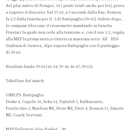
del play nativo di Pompei, 16 i punti totali anche per lei), prova
a riaprire il discorso. Sul 57-62, a 5 secondi dalla fine, Benson
fa 2/2 dalla lunetta per il -3 di Battipaglia (59-62). Subito dopo,
le campane bloccano il cronometro mandando in lunetta
Frustaci la quale non cede alla tensione e, con il suo 1/2, regala
alla MEP la prima storica vittoria in massima serie. All’RDS
Stadium di Genova, Alpo supera Battipaglia con il punteggio
di 59-63.
Risultato finale 59-63 (16-14; 29-36; 46-47; 59-63).
Tabellino del match:
O.ME.P.S. Battipaglia
Drake 6, Cupido 16, Seka 14, Vojtulek 5, Baldassarre,
Potolicchio 3, Nardoni NE, Prete NE, Pavić 4, Benson 11, Smorto
NE. Coach: Serventi.
MEP Pellegrini Alpo Basket ’99