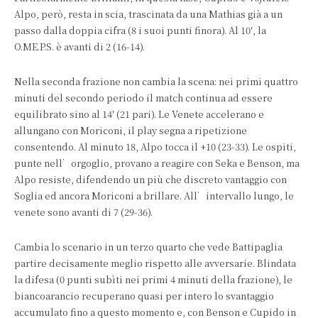
Alpo, però, resta in scia, trascinata da una Mathias già a un
passo dalla doppia cifra (8 i suoi punti finora). Al 10′, la
O.ME.P.S. è avanti di 2 (16-14).
Nella seconda frazione non cambia la scena: nei primi quattro
minuti del secondo periodo il match continua ad essere
equilibrato sino al 14′ (21 pari). Le Venete accelerano e
allungano con Moriconi, il play segna a ripetizione
consentendo. Al minuto 18, Alpo tocca il +10 (23-33). Le ospiti,
punte nell’orgoglio, provano a reagire con Seka e Benson, ma
Alpo resiste, difendendo un più che discreto vantaggio con
Soglia ed ancora Moriconi a brillare. All’intervallo lungo, le
venete sono avanti di 7 (29-36).
Cambia lo scenario in un terzo quarto che vede Battipaglia
partire decisamente meglio rispetto alle avversarie. Blindata
la difesa (0 punti subìti nei primi 4 minuti della frazione), le
biancoarancio recuperano quasi per intero lo svantaggio
accumulato fino a questo momento e, con Benson e Cupido in