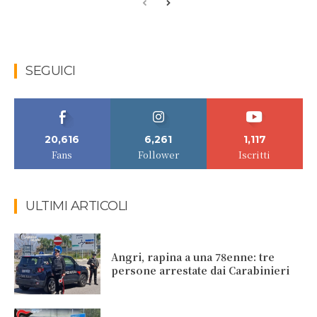
SEGUICI
20,616
6,261
1,117
Fans
Follower
Iscritti
ULTIMI ARTICOLI
Angri, rapina a una 78enne: tre
persone arrestate dai Carabinieri