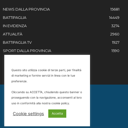
NEWS DALLA PROVINCIA
15681
BATTIPAGLIA
14449
IN EVIDENZA
3274
ATTUALITÀ
2960
BATTIPAGLIA TV
1927
SPORT DALLA PROVINCIA
1590
RESTIAMO IN CONTATTO
Questo sito utilizza cookie di terze parti, per finalità
di marketing e fornire servizi in linea con le tue
Email
preferenze.
info@battipaglia1929.it
Cliccando su ACCETTA, chiudendo questo banner o
marketing@battipaglia1929.it
proseguendo con la navigazione, acconsenti al loro
carminegaldi@virgilio.it
uso in conformità alla nostra cookie policy.
Tel. 0828 302801
Cookie settings
Accetta