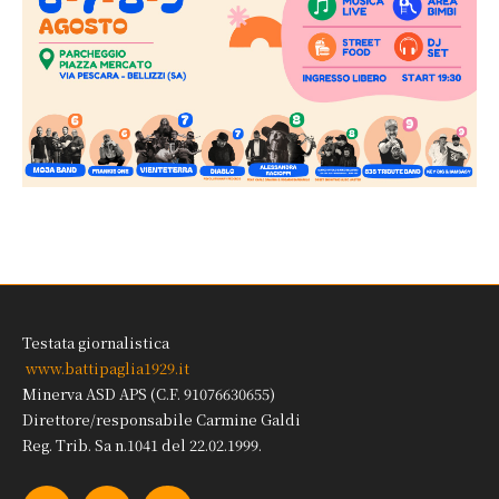
Testata giornalistica
www.battipaglia1929.it
Minerva ASD APS (C.F. 91076630655)
Direttore/responsabile Carmine Galdi
Reg. Trib. Sa n.1041 del 22.02.1999.