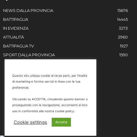
NEWS DALLA PROVINCIA
15676
BATTIPAGLIA
14445
IN EVIDENZA
3273
ATTUALITÀ
2960
BATTIPAGLIA TV
1927
SPORT DALLA PROVINCIA
1590
RESTIAMO IN CONTATTO
Questo sito utilizza cookie di terze parti, per finalità
di marketing e fornire servizi in linea con le tue
Email
preferenze.
info@battipaglia1929.it
Cliccando su ACCETTA, chiudendo questo banner o
marketing@battipaglia1929.it
proseguendo con la navigazione, acconsenti al loro
carminegaldi@virgilio.it
uso in conformità alla nostra cookie policy.
Tel. 0828 302801
Cookie settings
Accetta