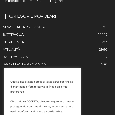
rimozione dei mozziconi di sigaretta
CATEGORIE POPOLARI
NEWS DALLA PROVINCIA
15676
BATTIPAGLIA
14445
IN EVIDENZA
3273
ATTUALITÀ
2960
BATTIPAGLIA TV
1927
SPORT DALLA PROVINCIA
1590
RESTIAMO IN CONTATTO
Questo sito utilizza cookie di terze parti, per finalità
di marketing e fornire servizi in linea con le tue
Email
preferenze.
info@battipaglia1929.it
Cliccando su ACCETTA, chiudendo questo banner o
marketing@battipaglia1929.it
proseguendo con la navigazione, acconsenti al loro
carminegaldi@virgilio.it
uso in conformità alla nostra cookie policy.