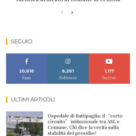
SEGUICI
20,616
6,261
1,117
Fans
Follower
Iscritti
ULTIMI ARTICOLI
Ospedale di Battipaglia: il “corto
circuito” istituzionale tra ASL e
Comune. Chi dice la verità sulla
stabilità del presidio?