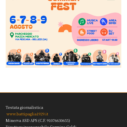
Testata giornalistica
www.battipaglia1929.it
Minerva ASD APS (C.F. 91076630655)
Direttore/responsabile Carmine Galdi