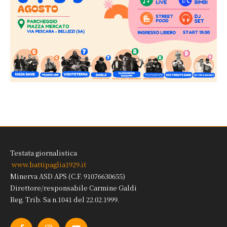
Testata giornalistica
www.battipaglia1929.it
Minerva ASD APS (C.F. 91076630655)
Direttore/responsabile Carmine Galdi
Reg. Trib. Sa n.1041 del 22.02.1999.