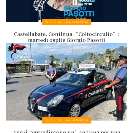
NEWS DALLA PROVINCIA
Castellabate. Continua “Coltocircuito”:
martedì ospite Giorgio Pasotti
NEWS DALLA PROVINCIA
Angri. Aggrediscono un’anziana per una