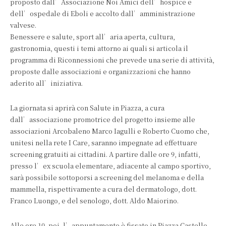
proposto dall’Associazione Noi Amici dell’hospice e
dell’ospedale di Eboli e accolto dall’amministrazione
valvese.
Benessere e salute, sport all’aria aperta, cultura,
gastronomia, questi i temi attorno ai quali si articola il
programma di Riconnessioni che prevede una serie di attività,
proposte dalle associazioni e organizzazioni che hanno
aderito all’iniziativa.
La giornata si aprirà con Salute in Piazza, a cura
dall’associazione promotrice del progetto insieme alle
associazioni Arcobaleno Marco Iagulli e Roberto Cuomo che,
unitesi nella rete I Care, saranno impegnate ad effettuare
screening gratuiti ai cittadini. A partire dalle ore 9, infatti,
presso l’ex scuola elementare, adiacente al campo sportivo,
sarà possibile sottoporsi a screening del melanoma e della
mammella, rispettivamente a cura del dermatologo, dott.
Franco Luongo, e del senologo, dott. Aldo Maiorino.
Alle ore 10, poi, l’appuntamento è fissato in Piazza Castello