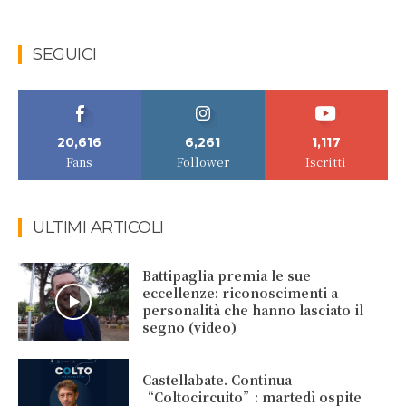
SEGUICI
20,616
6,261
1,117
Fans
Follower
Iscritti
ULTIMI ARTICOLI
Battipaglia premia le sue
eccellenze: riconoscimenti a
personalità che hanno lasciato il
segno (video)
Castellabate. Continua
“Coltocircuito”: martedì ospite