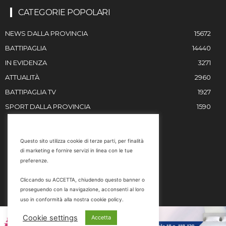
CATEGORIE POPOLARI
NEWS DALLA PROVINCIA
15672
BATTIPAGLIA
14440
IN EVIDENZA
3271
ATTUALITÀ
2960
BATTIPAGLIA TV
1927
SPORT DALLA PROVINCIA
1590
RESTIAMO IN CONTATTO
Questo sito utilizza cookie di terze parti, per finalità
di marketing e fornire servizi in linea con le tue
Email
preferenze.
info@battipaglia1929.it
Cliccando su ACCETTA, chiudendo questo banner o
marketing@battipaglia1929.it
proseguendo con la navigazione, acconsenti al loro
carminegaldi@virgilio.it
uso in conformità alla nostra cookie policy.
Tel. 0828 302801
Cookie settings
Accetta