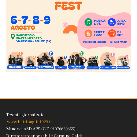
Testata giornalistica
www.battipaglia1929.it
Minerva ASD APS (C.F. 91076630655)
Direttore/responsabile Carmine Galdi