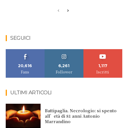
SEGUICI
20,616
6,261
1,117
Fans
Follower
Iscritti
ULTIMI ARTICOLI
Battipaglia. Necrologio: si spento
all’età di 81 anni Antonio
Marrandino