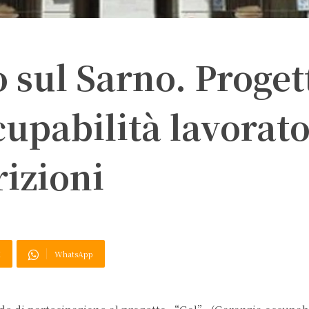
 sul Sarno. Proget
upabilità lavorato
rizioni
X
WhatsApp