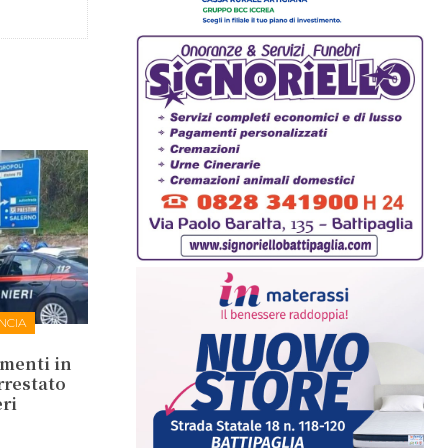
NCIA
amenti in
rrestato
ri