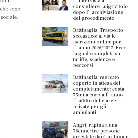
lità
l’intervista al
consigliere Luigi Vitolo
 che sono
dopo l’archiviazione
 sociale.
del procedimento
Battipaglia. Trasporto
scolastico: al via le
iscrizioni online per
l’anno 2026/2027. Ecco
la guida completa su
tariffe, scadenze e
percorsi
Battipaglia, mercato
coperto in attesa del
completamento: costa
75mila euro all’anno
l’affitto delle aree
private per gli
ambulanti
Angri, rapina a una
78enne: tre persone
arrestate dai Carabinieri