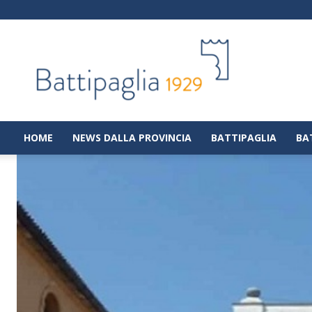
Battipaglia
1929
|
Notizie
dalla
città
di
HOME
NEWS DALLA PROVINCIA
BATTIPAGLIA
BA
Battipaglia