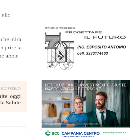
 alle
iché mira
coprire la
ne abbia
UCCESSIVO
ite: oggi
la Salute