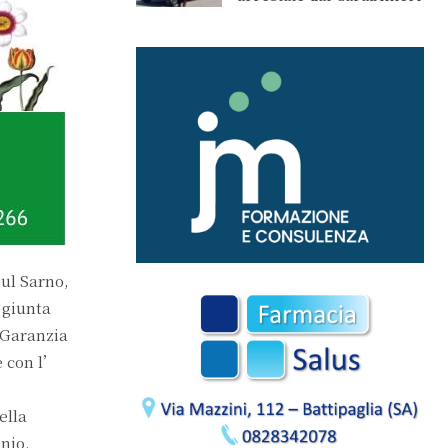
sul Sarno,
 giunta
 Garanzia
e con l’
ella
inio.