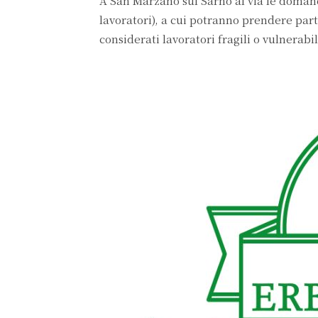
A San Marzano sul Sarno al via le doman
lavoratori), a cui potranno prendere par
considerati lavoratori fragili o vulnerabil