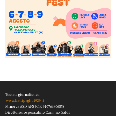
Testata giornalistica
www.battipaglia1929.it
Minerva ASD APS (C.F. 91076630655)
Direttore/responsabile Carmine Galdi