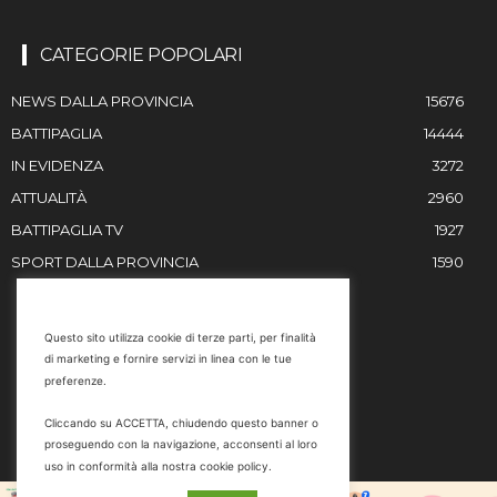
CATEGORIE POPOLARI
NEWS DALLA PROVINCIA
15676
BATTIPAGLIA
14444
IN EVIDENZA
3272
ATTUALITÀ
2960
BATTIPAGLIA TV
1927
SPORT DALLA PROVINCIA
1590
RESTIAMO IN CONTATTO
Questo sito utilizza cookie di terze parti, per finalità
di marketing e fornire servizi in linea con le tue
Email
preferenze.
info@battipaglia1929.it
Cliccando su ACCETTA, chiudendo questo banner o
marketing@battipaglia1929.it
proseguendo con la navigazione, acconsenti al loro
carminegaldi@virgilio.it
uso in conformità alla nostra cookie policy.
Tel. 0828 302801