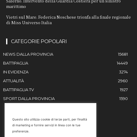
Salerno. Intervento della Guardia Costiera per un sinistro
marittimo
Vietri sul Mare. Federica Noschese trionfa alla finale regionale
di Miss Universo Italia
CATEGORIE POPOLARI
NEWS DALLA PROVINCIA
15681
BATTIPAGLIA
14449
IN EVIDENZA
3274
ATTUALITÀ
2960
BATTIPAGLIA TV
1927
SPORT DALLA PROVINCIA
1590
RESTIAMO IN CONTATTO
Questo sito utilizza cookie di terze parti, per finalità
di marketing e fornire servizi in linea con le tue
Email
preferenze.