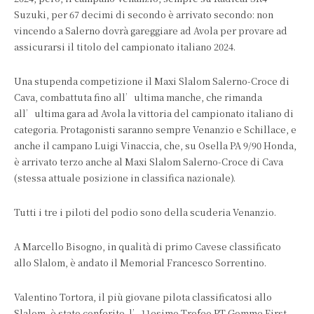
Suzuki, per 67 decimi di secondo è arrivato secondo: non
vincendo a Salerno dovrà gareggiare ad Avola per provare ad
assicurarsi il titolo del campionato italiano 2024.
Una stupenda competizione il Maxi Slalom Salerno-Croce di
Cava, combattuta fino all’ultima manche, che rimanda
all’ultima gara ad Avola la vittoria del campionato italiano di
categoria. Protagonisti saranno sempre Venanzio e Schillace, e
anche il campano Luigi Vinaccia, che, su Osella PA 9/90 Honda,
è arrivato terzo anche al Maxi Slalom Salerno-Croce di Cava
(stessa attuale posizione in classifica nazionale).
Tutti i tre i piloti del podio sono della scuderia Venanzio.
A Marcello Bisogno, in qualità di primo Cavese classificato
allo Slalom, è andato il Memorial Francesco Sorrentino.
Valentino Tortora, il più giovane pilota classificatosi allo
Slalom, è stato conferito l’11esimo Trofeo PT Gomme First