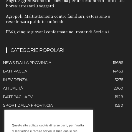
Angri. Aggrediscono un’anziana per una catenina d’oro e una
borsa: arrestati 3 soggetti
Agropoli. Maltrattamenti contro familiari, estorsione e
resistenza a pubblico ufficiale
PB63, cinque giovani confermate nel roster di Serie A1
CATEGORIE POPOLARI
NEWS DALLA PROVINCIA
15685
BATTIPAGLIA
14453
IN EVIDENZA
3275
ATTUALITÀ
2960
BATTIPAGLIA TV
1928
SPORT DALLA PROVINCIA
1590
RESTIAMO IN CONTATTO
Questo sito utilizza cookie di terze parti, per finalità
di marketing e fornire servizi in linea con le tue