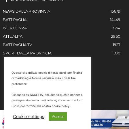
NEWS DALLA PROVINCIA
15679
BATTIPAGLIA
14449
IN EVIDENZA
3274
ATTUALITÀ
2960
BATTIPAGLIA TV
1927
SPORT DALLA PROVINCIA
1590
RESTIAMO IN CONTATTO
Questo sito utilizza cookie di terze parti, per finalità
di marketing e fornire servizi in linea con le tue
Email
preferenze.
info@battipaglia1929.it
Cliccando su ACCETTA, chiudendo questo banner o
marketing@battipaglia1929.it
proseguendo con la navigazione, acconsenti al loro
carminegaldi@virgilio.it
uso in conformità alla nostra cookie policy.
Tel. 0828 302801
Cookie settings
Accetta