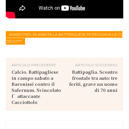
AMARCORD. 34 ANNI FA LA BATTIPAGLIESE FESTEGGIAVA LA C1.
CRUCITTI
ARTICOLO PRECEDENTE
ARTICOLO SUCCESSIVO
Calcio. Battipagliese
Battipaglia. Scontro
in campo sabato a
frontale tra auto: tre
Baronissi contro il
feriti, grave un uomo
Salernum. Svincolato
di 70 anni
l’attaccante
Cacciottolo