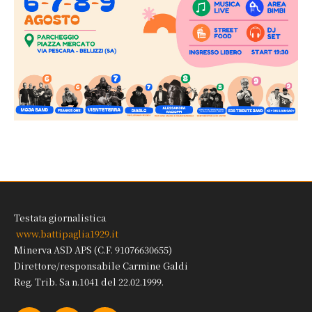
Testata giornalistica
www.battipaglia1929.it
Minerva ASD APS (C.F. 91076630655)
Direttore/responsabile Carmine Galdi
Reg. Trib. Sa n.1041 del 22.02.1999.