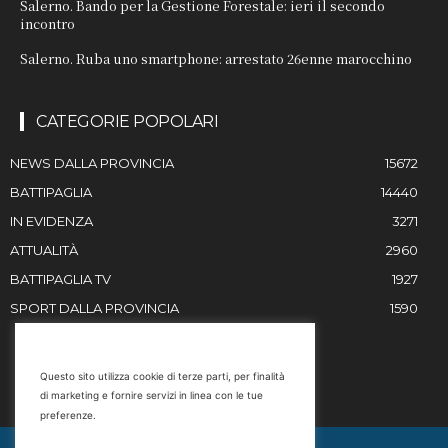
Salerno. Bando per la Gestione Forestale: ieri il secondo
incontro
Salerno. Ruba uno smartphone: arrestato 26enne marocchino
CATEGORIE POPOLARI
NEWS DALLA PROVINCIA
15672
BATTIPAGLIA
14440
IN EVIDENZA
3271
ATTUALITÀ
2960
BATTIPAGLIA TV
1927
SPORT DALLA PROVINCIA
1590
RESTIAMO IN CONTATTO
Questo sito utilizza cookie di terze parti, per finalità
di marketing e fornire servizi in linea con le tue
Email
preferenze.
info@battipaglia1929.it