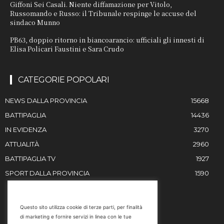
Giffoni Sei Casali. Niente diffamazione per Vitolo,
Russomando e Russo: il Tribunale respinge le accuse del
sindaco Munno
PB63, doppio ritorno in biancoarancio: ufficiali gli innesti di
Elisa Policari Faustini e Sara Crudo
CATEGORIE POPOLARI
NEWS DALLA PROVINCIA
15668
BATTIPAGLIA
14436
IN EVIDENZA
3270
ATTUALITÀ
2960
BATTIPAGLIA TV
1927
SPORT DALLA PROVINCIA
1590
RESTIAMO IN CONTATTO
Questo sito utilizza cookie di terze parti, per finalità
di marketing e fornire servizi in linea con le tue