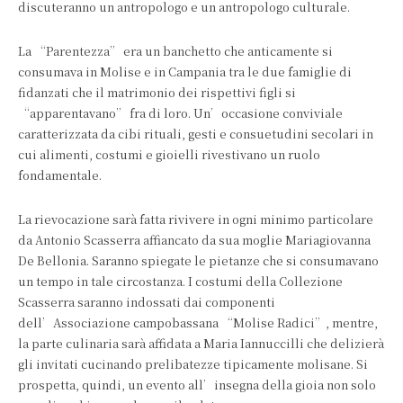
discuteranno un antropologo e un antropologo culturale.
La “Parentezza” era un banchetto che anticamente si
consumava in Molise e in Campania tra le due famiglie di
fidanzati che il matrimonio dei rispettivi figli si
“apparentavano” fra di loro. Un’occasione conviviale
caratterizzata da cibi rituali, gesti e consuetudini secolari in
cui alimenti, costumi e gioielli rivestivano un ruolo
fondamentale.
La rievocazione sarà fatta rivivere in ogni minimo particolare
da Antonio Scasserra affiancato da sua moglie Mariagiovanna
De Bellonia. Saranno spiegate le pietanze che si consumavano
un tempo in tale circostanza. I costumi della Collezione
Scasserra saranno indossati dai componenti
dell’Associazione campobassana “Molise Radici”, mentre,
la parte culinaria sarà affidata a Maria Iannuccilli che delizierà
gli invitati cucinando prelibatezze tipicamente molisane. Si
prospetta, quindi, un evento all’insegna della gioia non solo