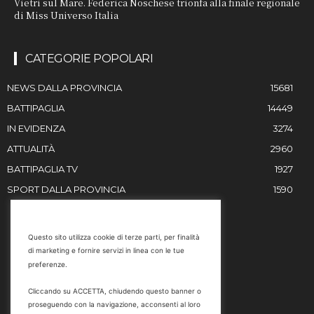
Vietri sul Mare. Federica Noschese trionfa alla finale regionale
di Miss Universo Italia
CATEGORIE POPOLARI
NEWS DALLA PROVINCIA
15681
BATTIPAGLIA
14449
IN EVIDENZA
3274
ATTUALITÀ
2960
BATTIPAGLIA TV
1927
SPORT DALLA PROVINCIA
1590
RESTIAMO IN CONTATTO
Questo sito utilizza cookie di terze parti, per finalità
di marketing e fornire servizi in linea con le tue
Email
preferenze.
info@battipaglia1929.it
Cliccando su ACCETTA, chiudendo questo banner o
marketing@battipaglia1929.it
proseguendo con la navigazione, acconsenti al loro
carminegaldi@virgilio.it